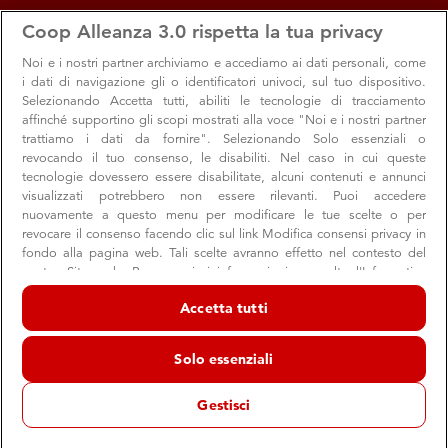
apps
storefront
account_circle
Coop Alleanza 3.0 rispetta la tua privacy
Menu
Seleziona
Accedi
Noi e i nostri
partner archiviamo e accediamo ai dati personali, come
i dati di navigazione gli o identificatori univoci, sul tuo dispositivo.
Coop Alleanza 3.0 celebra la libertà, “chiusi
Selezionando Accetta tutti, abiliti le tecnologie di tracciamento
affinché supportino gli scopi mostrati alla voce "Noi e i nostri partner
per scelta” il 25 aprile e il 1° maggio
trattiamo i dati da fornire". Selezionando Solo essenziali o
revocando il tuo consenso, le disabiliti. Nel caso in cui queste
La scelta coerente con i valori delle due giornate e con il
tecnologie dovessero essere disabilitate, alcuni contenuti e annunci
patrimonio storico della cooperazione
visualizzati potrebbero non essere rilevanti. Puoi accedere
nuovamente a questo menu per modificare le tue scelte o per
revocare il consenso facendo clic sul link Modifica consensi privacy in
fondo alla pagina web. Tali scelte avranno effetto nel contesto del
Corporate
nostro Sito web. Per maggiori informazioni, consulta l'Informativa
21 aprile 2026
sulla privacy.
Accetta tutti
Da sempre la storia del movimento cooperativo corre
Noi e i nostri partner trattiamo i dati per fornire:
in parallelo con i valori delle due ricorrenze del 25
Archiviare informazioni su dispositivo e/o accedervi. Dati di
Solo essenziali
geolocalizzazione precisi e identificazione attraverso la scansione del
aprile
e del 1° maggio
, Festa della Liberazione,
, Festa del
dispositivo. Pubblicità e contenuti personalizzati, misurazione delle
Lavoro.
prestazioni dei contenuti e degli annunci, ricerche sul pubblico,
Gestisci
sviluppo di servizi.
Elenco dei partner (fornitori)
Coop Alleanza 3.0 conferma la scelta di