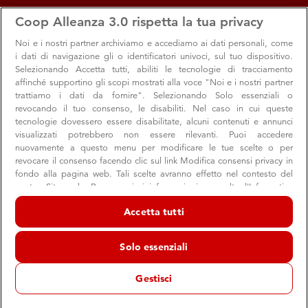
apps
storefront
account_circle
Coop Alleanza 3.0 rispetta la tua privacy
Menu
Seleziona
Accedi
Noi e i nostri
partner archiviamo e accediamo ai dati personali, come
i dati di navigazione gli o identificatori univoci, sul tuo dispositivo.
Selezionando Accetta tutti, abiliti le tecnologie di tracciamento
affinché supportino gli scopi mostrati alla voce "Noi e i nostri partner
trattiamo i dati da fornire". Selezionando Solo essenziali o
revocando il tuo consenso, le disabiliti. Nel caso in cui queste
tecnologie dovessero essere disabilitate, alcuni contenuti e annunci
visualizzati potrebbero non essere rilevanti. Puoi accedere
nuovamente a questo menu per modificare le tue scelte o per
Carburanti Vega ed Enercoop
revocare il consenso facendo clic sul link Modifica consensi privacy in
fondo alla pagina web. Tali scelte avranno effetto nel contesto del
Fai il pieno di punti
nostro Sito web. Per maggiori informazioni, consulta l'Informativa
sulla privacy.
Accetta tutti
Noi e i nostri partner trattiamo i dati per fornire:
Archiviare informazioni su dispositivo e/o accedervi. Dati di
Solo essenziali
geolocalizzazione precisi e identificazione attraverso la scansione del
dispositivo. Pubblicità e contenuti personalizzati, misurazione delle
prestazioni dei contenuti e degli annunci, ricerche sul pubblico,
Gestisci
sviluppo di servizi.
Elenco dei partner (fornitori)