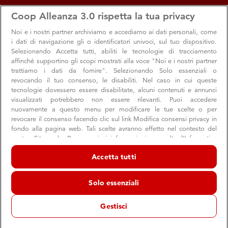
apps
storefront
account_circle
Coop Alleanza 3.0 rispetta la tua privacy
Menu
Brogliano
Accedi
Noi e i nostri
partner archiviamo e accediamo ai dati personali, come
i dati di navigazione gli o identificatori univoci, sul tuo dispositivo.
Brogliano
Selezionando Accetta tutti, abiliti le tecnologie di tracciamento
affinché supportino gli scopi mostrati alla voce "Noi e i nostri partner
Supermercato Coop
trattiamo i dati da fornire". Selezionando Solo essenziali o
Brogliano
revocando il tuo consenso, le disabiliti. Nel caso in cui queste
tecnologie dovessero essere disabilitate, alcuni contenuti e annunci
schedule
08:30 → 19:30
Aperto ora
visualizzati potrebbero non essere rilevanti. Puoi accedere
nuovamente a questo menu per modificare le tue scelte o per
revocare il consenso facendo clic sul link Modifica consensi privacy in
fondo alla pagina web. Tali scelte avranno effetto nel contesto del
Orari e info utili
Offerte
Servizi e reparti
Consiglie
nostro Sito web. Per maggiori informazioni, consulta l'Informativa
sulla privacy.
Accetta tutti
Noi e i nostri partner trattiamo i dati per fornire:
Orari e info utili
Archiviare informazioni su dispositivo e/o accedervi. Dati di
Solo essenziali
geolocalizzazione precisi e identificazione attraverso la scansione del
dispositivo. Pubblicità e contenuti personalizzati, misurazione delle
prestazioni dei contenuti e degli annunci, ricerche sul pubblico,
Gestisci
sviluppo di servizi.
store
Indirizzo e contatti
Elenco dei partner (fornitori)