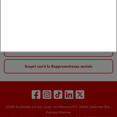
Elisa Cecchetto
Presidente
Scrivi ai tuoi consiglieri di Zona
Scopri cos'è la Rappresentanza sociale
COOP ALLEANZA 3.0 Soc. Coop. via Villanova 29/7- 40055 Castenaso (Bo) -
frazione Villanova