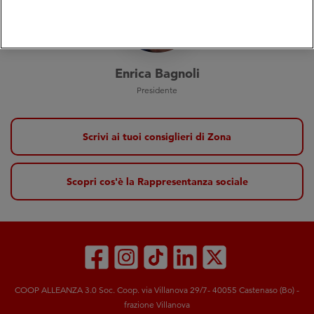
Enrica Bagnoli
Presidente
Scrivi ai tuoi consiglieri di Zona
Scopri cos'è la Rappresentanza sociale
COOP ALLEANZA 3.0 Soc. Coop. via Villanova 29/7- 40055 Castenaso (Bo) -
frazione Villanova