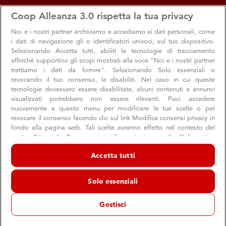
apps
storefront
account_circle
Coop Alleanza 3.0 rispetta la tua privacy
Menu
Cesenatico
Accedi
Noi e i nostri
partner archiviamo e accediamo ai dati personali, come
i dati di navigazione gli o identificatori univoci, sul tuo dispositivo.
Cesenatico
Selezionando Accetta tutti, abiliti le tecnologie di tracciamento
affinché supportino gli scopi mostrati alla voce "Noi e i nostri partner
Supermercato Coop
trattiamo i dati da fornire". Selezionando Solo essenziali o
Cesenatico
revocando il tuo consenso, le disabiliti. Nel caso in cui queste
tecnologie dovessero essere disabilitate, alcuni contenuti e annunci
schedule
07:30 → 20:00
Chiuso ora
visualizzati potrebbero non essere rilevanti. Puoi accedere
nuovamente a questo menu per modificare le tue scelte o per
revocare il consenso facendo clic sul link Modifica consensi privacy in
fondo alla pagina web. Tali scelte avranno effetto nel contesto del
Orari e info utili
Offerte
Servizi e reparti
Appunta
nostro Sito web. Per maggiori informazioni, consulta l'Informativa
sulla privacy.
Accetta tutti
Noi e i nostri partner trattiamo i dati per fornire:
Orari e info utili
Archiviare informazioni su dispositivo e/o accedervi. Dati di
Solo essenziali
geolocalizzazione precisi e identificazione attraverso la scansione del
dispositivo. Pubblicità e contenuti personalizzati, misurazione delle
prestazioni dei contenuti e degli annunci, ricerche sul pubblico,
Gestisci
sviluppo di servizi.
store
Indirizzo e contatti
Elenco dei partner (fornitori)