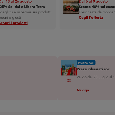
Dal 13 al 26 agosto
Dal 6 al 9 agosto
-25% Solidal e Libera Terra
Sconto 40% sui coco
Scegli tu e risparmia sui prodotti
Freschezza da morder
buoni e giusti
Cogli l'offerta
Scopri i prodotti
Prezzo soci
Prezzi ribassati soci
Valido dal 23 Luglio al
Grid_view
Naviga