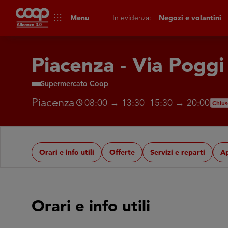
apps
Menu
In evidenza:
Negozi e volantini
Piacenza - Via Poggi
Supermercato Coop
Piacenza
08:00 → 13:30 15:30 → 20:00
schedule
Chius
Orari e info utili
Offerte
Servizi e reparti
A
Orari e info utili