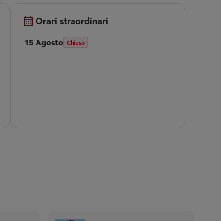
calendar_month
Orari straordinari
15 Agosto
Chiuso