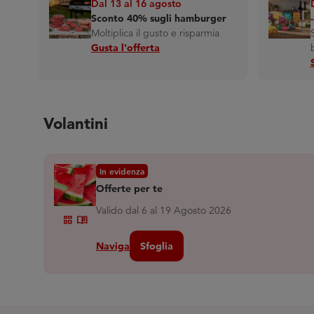
Dal 13 al 16 agosto
Sconto 40% sugli hamburger
Moltiplica il gusto e risparmia
Gusta l'offerta
Volantini
In evidenza
Offerte per te
Valido dal 6 al 19 Agosto 2026
Grid_view
Menu_book
Naviga
Sfoglia