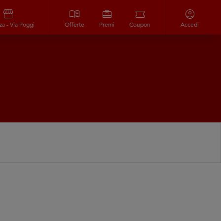
storefront
menu_book
redeem
confirmation_number
account_circle
za - Via Poggi
Offerte
Premi
Coupon
Accedi