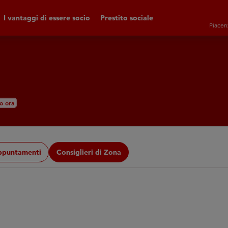
I vantaggi di essere socio
Prestito sociale
Piacen
o ora
ppuntamenti
Consiglieri di Zona