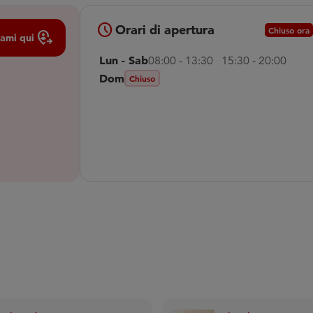
schedule
Orari di apertura
Chiuso ora
Move_location
ami qui
Lun - Sab
08:00 - 13:30 15:30 - 20:00
Dom
Chiuso