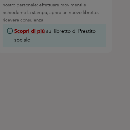
nostro personale: effettuare movimenti e
richiederne la stampa, aprire un nuovo libretto,
ricevere consulenza
info
Scopri di più
sul libretto di Prestito
sociale