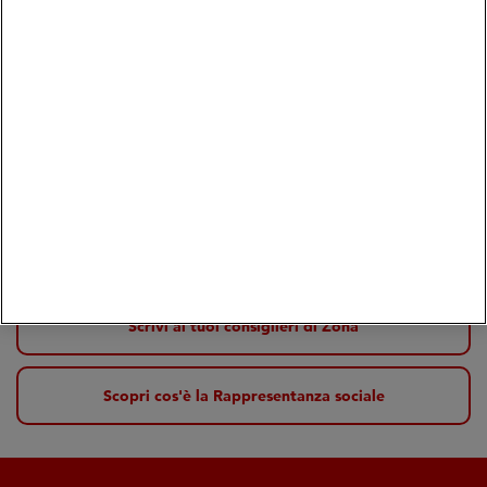
I consiglieri di Zona eletti dai soci
Alessandro Fornasari
Presidente
Scrivi ai tuoi consiglieri di Zona
Scopri cos'è la Rappresentanza sociale