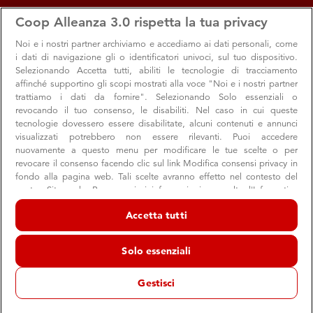
apps
storefront
account_circle
Coop Alleanza 3.0 rispetta la tua privacy
Menu
Caorso
Accedi
Noi e i nostri
partner archiviamo e accediamo ai dati personali, come
i dati di navigazione gli o identificatori univoci, sul tuo dispositivo.
Caorso
Selezionando Accetta tutti, abiliti le tecnologie di tracciamento
affinché supportino gli scopi mostrati alla voce "Noi e i nostri partner
Minimercato Coop
trattiamo i dati da fornire". Selezionando Solo essenziali o
Caorso
revocando il tuo consenso, le disabiliti. Nel caso in cui queste
tecnologie dovessero essere disabilitate, alcuni contenuti e annunci
schedule
08:00 → 13:00 15:30 → 20:00
Chiuso ora
visualizzati potrebbero non essere rilevanti. Puoi accedere
nuovamente a questo menu per modificare le tue scelte o per
revocare il consenso facendo clic sul link Modifica consensi privacy in
fondo alla pagina web. Tali scelte avranno effetto nel contesto del
Orari e info utili
Offerte
Servizi e reparti
Appunta
nostro Sito web. Per maggiori informazioni, consulta l'Informativa
sulla privacy.
Accetta tutti
Noi e i nostri partner trattiamo i dati per fornire:
Orari e info utili
Archiviare informazioni su dispositivo e/o accedervi. Dati di
Solo essenziali
geolocalizzazione precisi e identificazione attraverso la scansione del
dispositivo. Pubblicità e contenuti personalizzati, misurazione delle
prestazioni dei contenuti e degli annunci, ricerche sul pubblico,
Gestisci
sviluppo di servizi.
store
Indirizzo e contatti
Elenco dei partner (fornitori)