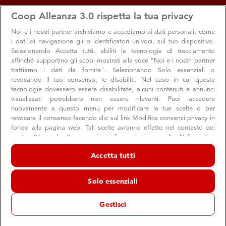
apps
storefront
account_circle
Coop Alleanza 3.0 rispetta la tua privacy
Menu
Seleziona
Accedi
Noi e i nostri
partner archiviamo e accediamo ai dati personali, come
i dati di navigazione gli o identificatori univoci, sul tuo dispositivo.
Selezionando Accetta tutti, abiliti le tecnologie di tracciamento
affinché supportino gli scopi mostrati alla voce "Noi e i nostri partner
trattiamo i dati da fornire". Selezionando Solo essenziali o
revocando il tuo consenso, le disabiliti. Nel caso in cui queste
tecnologie dovessero essere disabilitate, alcuni contenuti e annunci
visualizzati potrebbero non essere rilevanti. Puoi accedere
nuovamente a questo menu per modificare le tue scelte o per
revocare il consenso facendo clic sul link Modifica consensi privacy in
27 gennaio: celebriamo la Giornata della
fondo alla pagina web. Tali scelte avranno effetto nel contesto del
nostro Sito web. Per maggiori informazioni, consulta l'Informativa
Memoria
sulla privacy.
Accetta tutti
Tanti appuntamenti sul territorio per non dimenticare la
Noi e i nostri partner trattiamo i dati per fornire:
Shoah
Archiviare informazioni su dispositivo e/o accedervi. Dati di
Solo essenziali
geolocalizzazione precisi e identificazione attraverso la scansione del
dispositivo. Pubblicità e contenuti personalizzati, misurazione delle
prestazioni dei contenuti e degli annunci, ricerche sul pubblico,
Gestisci
sviluppo di servizi.
Comunità
Cultura
Elenco dei partner (fornitori)
14 gennaio 2025