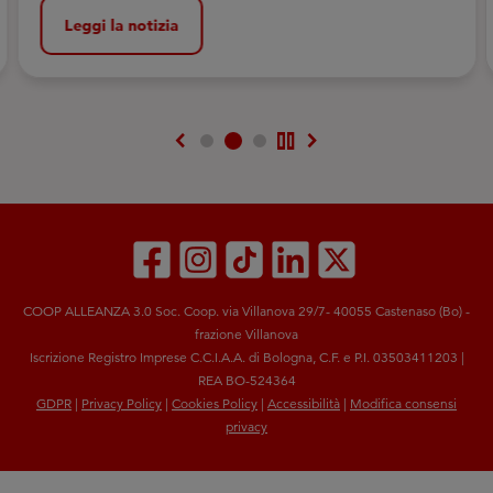
ricetta o a un cibo.
Leggi la notizia
chevron_left
pause
chevron_right
COOP ALLEANZA 3.0 Soc. Coop. via Villanova 29/7- 40055 Castenaso (Bo) -
frazione Villanova
Iscrizione Registro Imprese C.C.I.A.A. di Bologna, C.F. e P.I. 03503411203 |
REA BO-524364
GDPR
|
Privacy Policy
|
Cookies Policy
|
Accessibilità
|
Modifica consensi
privacy