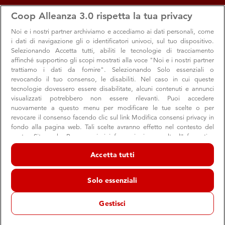
apps
storefront
account_circle
Coop Alleanza 3.0 rispetta la tua privacy
Menu
Seleziona
Accedi
Noi e i nostri
partner archiviamo e accediamo ai dati personali, come
i dati di navigazione gli o identificatori univoci, sul tuo dispositivo.
Selezionando Accetta tutti, abiliti le tecnologie di tracciamento
affinché supportino gli scopi mostrati alla voce "Noi e i nostri partner
trattiamo i dati da fornire". Selezionando Solo essenziali o
revocando il tuo consenso, le disabiliti. Nel caso in cui queste
tecnologie dovessero essere disabilitate, alcuni contenuti e annunci
visualizzati potrebbero non essere rilevanti. Puoi accedere
nuovamente a questo menu per modificare le tue scelte o per
revocare il consenso facendo clic sul link Modifica consensi privacy in
Le Settimane Fairtrade con tanti prodotti
fondo alla pagina web. Tali scelte avranno effetto nel contesto del
nostro Sito web. Per maggiori informazioni, consulta l'Informativa
Solidal e Libera
sulla privacy.
Accetta tutti
Scegli una spesa che promuove filiere produttive etiche
Noi e i nostri partner trattiamo i dati per fornire:
Archiviare informazioni su dispositivo e/o accedervi. Dati di
Solo essenziali
geolocalizzazione precisi e identificazione attraverso la scansione del
dispositivo. Pubblicità e contenuti personalizzati, misurazione delle
Legalità
Prodotto Coop
Comunità
prestazioni dei contenuti e degli annunci, ricerche sul pubblico,
Gestisci
sviluppo di servizi.
11 ottobre 2024
Elenco dei partner (fornitori)
Alla Coop puoi non solo fare la spesa, ma puoi scegliere