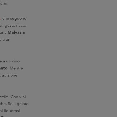
fumi.
u
, che seguono
un gusto ricco,
Malvasia
 una
e a un
e a un vino
anto
. Mentre
tradizione
rditi. Con vini
he. Se il gelato
ni liquorosi