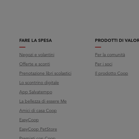
FARE LA SPESA
PRODOTTI DI VALO
Negozi e volantini
Per la comunità
Offerte e sconti
Per i soci
Prenotazione libri scolastici
Il prodotto Coop
Lo scontrino digitale
App Salvatempo
La bellezza di essere Me
Amici di casa Coop
EasyCoop
EasyCoop PetStore
Premiati con Coop