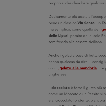
proprio si desidera bere qualcosa co
Decisamente più adatti all'accoppia
Vin Santo
To
bene un classico
, un
ge
ma semplice, come quello del
delle Lipari
, passito delle isole E
semifreddo alla cassata siciliana.
Anche i gelati a base di frutta sec
hanno qualcosa da dire. Il consigli
gelato alle mandorle
con il
ci si
ungherese.
cioccolato
Il
è forse il gusto più 
come un Moscato o un Passito si pu
è al cioccolato fondente, o ancor