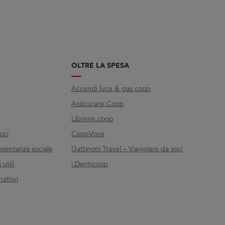
OLTRE LA SPESA
Accendi luce & gas coop
Assicurarsi Coop
Librerie.coop
oci
CoopVoce
esentanza sociale
Gattinoni Travel – Viaggiare da soci
utili
i.Denticoop
nattivi