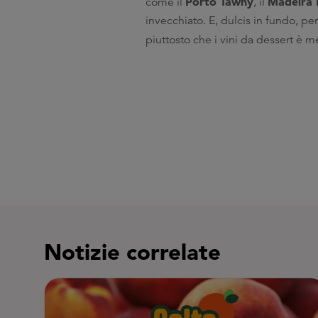
Porto Tawny
Madeira
come il
, il
invecchiato. E, dulcis in fundo, per
piuttosto che i vini da dessert è m
Notizie correlate