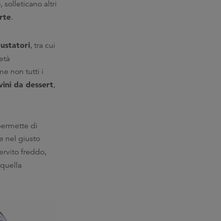
solleticano altri
rte
.
ustatori
, tra cui
età
e non tutti i
vini da dessert
,
 permette di
e nel giusto
servito freddo,
 quella