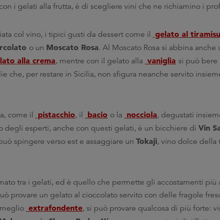
n i gelati alla frutta, è di scegliere vini che ne richiamino i pro
gelato al tiramis
ta col vino, i tipici gusti da dessert come il
rcolato
Moscato Rosa
o un
. Al Moscato Rosa si abbina anche 
lato alla crema
vaniglia
, mentre con il gelato alla
si può bere
olie che, per restare in Sicilia, non sfigura neanche servito insiem
pistacchio
bacio
nocciola
ca, come il
, il
o la
, degustati insiem
Vin S
o degli esperti, anche con questi gelati, è un bicchiere di
Tokaji
 può spingere verso est e assaggiare un
, vino dolce della 
amato tra i gelati, ed è quello che permette gli accostamenti più a
ò provare un gelato al cioccolato servito con delle fragole fresc
extrafondente
a meglio
, si può provare qualcosa di più forte: vi