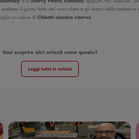
 Malmsey
Sherry Pedro Ximenes
o lo
, oppure, tra i distillati, u
 esaltare il gusto forte del cioccolato e gli aromi della tostatura 
Chianti classico riserva
eglio un calice di
.
Vuoi scoprire altri articoli come questo?
Leggi tutte le notizie