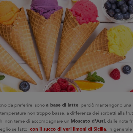
a base di latte
ono da preferire: sono
, perciò mantengono una
temperature non troppo basse, a differenza dei sorbetti alla fru
Moscato d'Asti
 chi non teme di accompagnare un
, dalle note fr
con il succo di veri limoni di Sicilia
eglio se fatto
. In generale 