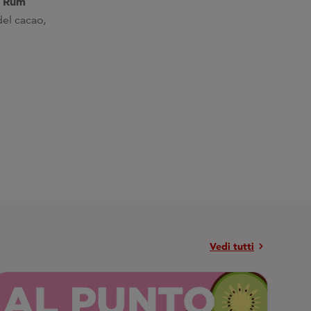
Rum
n
del cacao,
chevron_right
Vedi tutti