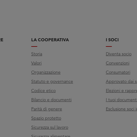
RE
LA COOPERATIVA
I SOCI
Storia
Diventa socio
Valori
Convenzioni
Organizzazione
Consumatori
Statuto e governance
Approvato dai s
Codice etico
Elezioni e rappr
Bilancio e documenti
I tuoi documenti 
Parità di genere
Esclusione soci i
Spazio protetto
Sicurezza sul lavoro
Sicurezza alimentare