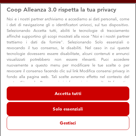
apps
storefront
account_circle
Coop Alleanza 3.0 rispetta la tua privacy
Menu
Seleziona
Accedi
Noi e i nostri
partner archiviamo e accediamo ai dati personali, come
i dati di navigazione gli o identificatori univoci, sul tuo dispositivo.
Selezionando Accetta tutti, abiliti le tecnologie di tracciamento
affinché supportino gli scopi mostrati alla voce "Noi e i nostri partner
trattiamo i dati da fornire". Selezionando Solo essenziali o
revocando il tuo consenso, le disabiliti. Nel caso in cui queste
tecnologie dovessero essere disabilitate, alcuni contenuti e annunci
visualizzati potrebbero non essere rilevanti. Puoi accedere
nuovamente a questo menu per modificare le tue scelte o per
revocare il consenso facendo clic sul link Modifica consensi privacy in
fondo alla pagina web. Tali scelte avranno effetto nel contesto del
nostro Sito web. Per maggiori informazioni, consulta l'Informativa
sulla privacy.
Accetta tutti
Un anno Ad alta voce
Noi e i nostri partner trattiamo i dati per fornire:
Un evento in presenza a Cesena e in streaming per
Archiviare informazioni su dispositivo e/o accedervi. Dati di
Solo essenziali
geolocalizzazione precisi e identificazione attraverso la scansione del
festeggiare un anno di esplorazioni culturali
dispositivo. Pubblicità e contenuti personalizzati, misurazione delle
prestazioni dei contenuti e degli annunci, ricerche sul pubblico,
Gestisci
sviluppo di servizi.
Elenco dei partner (fornitori)