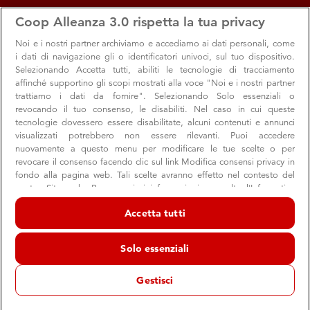
apps
storefront
account_circle
Coop Alleanza 3.0 rispetta la tua privacy
Menu
Seleziona
Accedi
Noi e i nostri
partner archiviamo e accediamo ai dati personali, come
i dati di navigazione gli o identificatori univoci, sul tuo dispositivo.
Selezionando Accetta tutti, abiliti le tecnologie di tracciamento
affinché supportino gli scopi mostrati alla voce "Noi e i nostri partner
trattiamo i dati da fornire". Selezionando Solo essenziali o
revocando il tuo consenso, le disabiliti. Nel caso in cui queste
tecnologie dovessero essere disabilitate, alcuni contenuti e annunci
visualizzati potrebbero non essere rilevanti. Puoi accedere
nuovamente a questo menu per modificare le tue scelte o per
revocare il consenso facendo clic sul link Modifica consensi privacy in
Dona la spesa: una raccolta dedicata agli
fondo alla pagina web. Tali scelte avranno effetto nel contesto del
nostro Sito web. Per maggiori informazioni, consulta l'Informativa
animali abbandonati
sulla privacy.
Accetta tutti
A luglio Dona la spesa è dedicato alle tante realtà locali
Noi e i nostri partner trattiamo i dati per fornire:
che si occupano di cani e gatti senza famiglia
Archiviare informazioni su dispositivo e/o accedervi. Dati di
Solo essenziali
geolocalizzazione precisi e identificazione attraverso la scansione del
dispositivo. Pubblicità e contenuti personalizzati, misurazione delle
prestazioni dei contenuti e degli annunci, ricerche sul pubblico,
Gestisci
sviluppo di servizi.
Amici di casa
Comunità
Animali
Elenco dei partner (fornitori)
11 luglio 2023