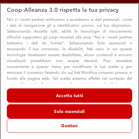
apps
storefront
account_circle
Coop Alleanza 3.0 rispetta la tua privacy
Menu
Seleziona
Accedi
Noi e i nostri
partner archiviamo e accediamo ai dati personali, come
i dati di navigazione gli o identificatori univoci, sul tuo dispositivo.
Selezionando Accetta tutti, abiliti le tecnologie di tracciamento
affinché supportino gli scopi mostrati alla voce "Noi e i nostri partner
trattiamo i dati da fornire". Selezionando Solo essenziali o
revocando il tuo consenso, le disabiliti. Nel caso in cui queste
tecnologie dovessero essere disabilitate, alcuni contenuti e annunci
visualizzati potrebbero non essere rilevanti. Puoi accedere
nuovamente a questo menu per modificare le tue scelte o per
revocare il consenso facendo clic sul link Modifica consensi privacy in
Autunno in Coop
fondo alla pagina web. Tali scelte avranno effetto nel contesto del
nostro Sito web. Per maggiori informazioni, consulta l'Informativa
Scopri la ricetta perfetta per l'autunno del socio Coop
sulla privacy.
Accetta tutti
Noi e i nostri partner trattiamo i dati per fornire:
Archiviare informazioni su dispositivo e/o accedervi. Dati di
Solo essenziali
Prodotto Coop
Consigli
Curiosità
geolocalizzazione precisi e identificazione attraverso la scansione del
dispositivo. Pubblicità e contenuti personalizzati, misurazione delle
19 settembre 2022
prestazioni dei contenuti e degli annunci, ricerche sul pubblico,
Gestisci
sviluppo di servizi.
Da un certo punto di vista possiamo dividere il mondo in
Elenco dei partner (fornitori)
due categorie: chi ama il caldo e chi invece invece no. Se