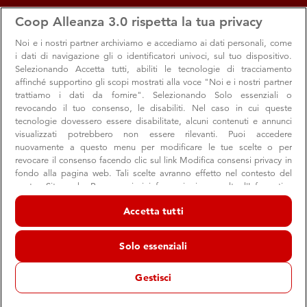
apps
storefront
account_circle
Coop Alleanza 3.0 rispetta la tua privacy
Menu
Seleziona
Accedi
Noi e i nostri
partner archiviamo e accediamo ai dati personali, come
i dati di navigazione gli o identificatori univoci, sul tuo dispositivo.
Selezionando Accetta tutti, abiliti le tecnologie di tracciamento
affinché supportino gli scopi mostrati alla voce "Noi e i nostri partner
trattiamo i dati da fornire". Selezionando Solo essenziali o
revocando il tuo consenso, le disabiliti. Nel caso in cui queste
tecnologie dovessero essere disabilitate, alcuni contenuti e annunci
visualizzati potrebbero non essere rilevanti. Puoi accedere
nuovamente a questo menu per modificare le tue scelte o per
revocare il consenso facendo clic sul link Modifica consensi privacy in
fondo alla pagina web. Tali scelte avranno effetto nel contesto del
nostro Sito web. Per maggiori informazioni, consulta l'Informativa
Come risparmiare soldi, tempo ed energia:
sulla privacy.
Accetta tutti
Noi e i nostri partner trattiamo i dati per fornire:
le 4 app da scaricare
Archiviare informazioni su dispositivo e/o accedervi. Dati di
Le applicazioni che ti semplificano la vita in casa con un
Solo essenziali
geolocalizzazione precisi e identificazione attraverso la scansione del
semplice click
dispositivo. Pubblicità e contenuti personalizzati, misurazione delle
prestazioni dei contenuti e degli annunci, ricerche sul pubblico,
Gestisci
sviluppo di servizi.
Elenco dei partner (fornitori)