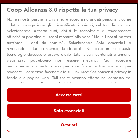
apps
storefront
account_circle
Coop Alleanza 3.0 rispetta la tua privacy
Menu
Seleziona
Accedi
Noi e i nostri
partner archiviamo e accediamo ai dati personali, come
i dati di navigazione gli o identificatori univoci, sul tuo dispositivo.
Selezionando Accetta tutti, abiliti le tecnologie di tracciamento
affinché supportino gli scopi mostrati alla voce "Noi e i nostri partner
trattiamo i dati da fornire". Selezionando Solo essenziali o
revocando il tuo consenso, le disabiliti. Nel caso in cui queste
tecnologie dovessero essere disabilitate, alcuni contenuti e annunci
visualizzati potrebbero non essere rilevanti. Puoi accedere
nuovamente a questo menu per modificare le tue scelte o per
revocare il consenso facendo clic sul link Modifica consensi privacy in
Una cuccia per tutti: la storia di
fondo alla pagina web. Tali scelte avranno effetto nel contesto del
nostro Sito web. Per maggiori informazioni, consulta l'Informativa
un'associazione
sulla privacy.
Accetta tutti
Per gattili e canili sono in arrivo gli aiuti economici per cure
Noi e i nostri partner trattiamo i dati per fornire:
e vaccini, e tanti buoni spesa per il cibo
Archiviare informazioni su dispositivo e/o accedervi. Dati di
Solo essenziali
geolocalizzazione precisi e identificazione attraverso la scansione del
dispositivo. Pubblicità e contenuti personalizzati, misurazione delle
prestazioni dei contenuti e degli annunci, ricerche sul pubblico,
Gestisci
sviluppo di servizi.
Comunità
Animali
Elenco dei partner (fornitori)
07 luglio 2022