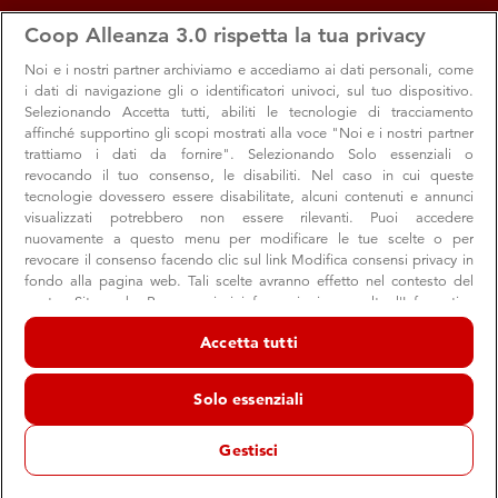
apps
storefront
account_circle
Coop Alleanza 3.0 rispetta la tua privacy
Menu
Seleziona
Accedi
Noi e i nostri
partner archiviamo e accediamo ai dati personali, come
i dati di navigazione gli o identificatori univoci, sul tuo dispositivo.
Selezionando Accetta tutti, abiliti le tecnologie di tracciamento
affinché supportino gli scopi mostrati alla voce "Noi e i nostri partner
trattiamo i dati da fornire". Selezionando Solo essenziali o
revocando il tuo consenso, le disabiliti. Nel caso in cui queste
tecnologie dovessero essere disabilitate, alcuni contenuti e annunci
visualizzati potrebbero non essere rilevanti. Puoi accedere
nuovamente a questo menu per modificare le tue scelte o per
revocare il consenso facendo clic sul link Modifica consensi privacy in
“Mi batte forte il tuo cuore”, obiettivo
fondo alla pagina web. Tali scelte avranno effetto nel contesto del
nostro Sito web. Per maggiori informazioni, consulta l'Informativa
raggiunto!
sulla privacy.
Accetta tutti
Insieme abbiamo donato all’ospedale Sant’Orsola una
Noi e i nostri partner trattiamo i dati per fornire:
macchina per aumentare il numero di trapianti di cuore
Archiviare informazioni su dispositivo e/o accedervi. Dati di
Solo essenziali
geolocalizzazione precisi e identificazione attraverso la scansione del
dispositivo. Pubblicità e contenuti personalizzati, misurazione delle
prestazioni dei contenuti e degli annunci, ricerche sul pubblico,
Gestisci
sviluppo di servizi.
Comunità
Etica e solidarietà
Sostenibilità
Elenco dei partner (fornitori)
22 febbraio 2022