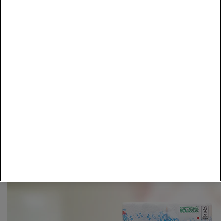
Alpi piemontesi,
pronta a diventare protagonista in tavola.
Il suo sapore dolce e il suo profumo unico ne faranno una
piacevole abitudine.