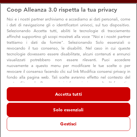
apps
storefront
account_circle
Coop Alleanza 3.0 rispetta la tua privacy
Menu
Seleziona
Accedi
Noi e i nostri
partner archiviamo e accediamo ai dati personali, come
i dati di navigazione gli o identificatori univoci, sul tuo dispositivo.
Selezionando Accetta tutti, abiliti le tecnologie di tracciamento
affinché supportino gli scopi mostrati alla voce "Noi e i nostri partner
trattiamo i dati da fornire". Selezionando Solo essenziali o
revocando il tuo consenso, le disabiliti. Nel caso in cui queste
tecnologie dovessero essere disabilitate, alcuni contenuti e annunci
visualizzati potrebbero non essere rilevanti. Puoi accedere
nuovamente a questo menu per modificare le tue scelte o per
revocare il consenso facendo clic sul link Modifica consensi privacy in
Dallo scaffale Coop, tutte le novità di
fondo alla pagina web. Tali scelte avranno effetto nel contesto del
nostro Sito web. Per maggiori informazioni, consulta l'Informativa
dicembre
sulla privacy.
Accetta tutti
Dalla grafica rinnovata del Panettone Coop alla Macchina
Noi e i nostri partner trattiamo i dati per fornire:
per caffè in capsule Fior fiore, dalle confezioni regalo Fior
Archiviare informazioni su dispositivo e/o accedervi. Dati di
Solo essenziali
fiore alle uova fresche italiane da allevamento all’aperto
geolocalizzazione precisi e identificazione attraverso la scansione del
dispositivo. Pubblicità e contenuti personalizzati, misurazione delle
Coop: scopriamole tutte ins...
prestazioni dei contenuti e degli annunci, ricerche sul pubblico,
Gestisci
sviluppo di servizi.
Elenco dei partner (fornitori)