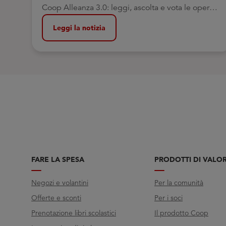
Coop Alleanza 3.0: leggi, ascolta e vota le opere
che ti hanno fatto riflettere di più
Leggi la notizia
FARE LA SPESA
PRODOTTI DI VALO
Negozi e volantini
Per la comunità
Offerte e sconti
Per i soci
Prenotazione libri scolastici
Il prodotto Coop