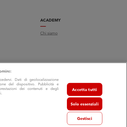
ACADEMY
Chi siamo
ornire:
cedervi. Dati di geolocalizzazione
ione del dispositivo. Pubblicità e
prestazioni dei contenuti e degli
Accetta tutti
i.
Solo essenziali
Gestisci
va 29/7- 40055 Castenaso (Bo) - frazione Villanova