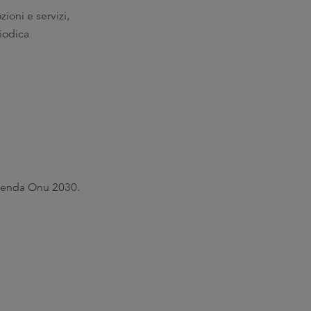
ioni e servizi,
riodica
’Agenda Onu 2030.