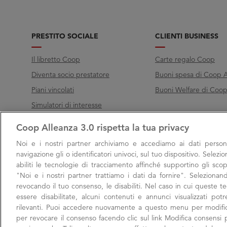
PRESTITO SOCIALE
CLIENTI BUSINESS
Il libretto Coop
Carte regalo Coop
Diventa socio prestatore
Buoni spesa di Coop A
Piani vincolati
Buoni Welfare di Coop 
Simulatori di interesse
Coop Alleanza 3.0 rispetta la tua privacy
Chiama Filo diretto
Noi e i nostri
partner archiviamo e accediamo ai dati persona
Call
800 000 003
navigazione gli o identificatori univoci, sul tuo dispositivo. Selezi
abiliti le tecnologie di tracciamento affinché supportino gli scop
Lunedì → Venerdì, 9:00 → 17:00
"Noi e i nostri partner trattiamo i dati da fornire". Selezionan
Sabato, 9:00 → 13:00
revocando il tuo consenso, le disabiliti. Nel caso in cui queste 
essere disabilitate, alcuni contenuti e annunci visualizzati po
rilevanti. Puoi accedere nuovamente a questo menu per modific
per revocare il consenso facendo clic sul link Modifica consensi p