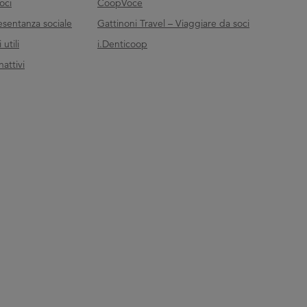
oci
CoopVoce
esentanza sociale
Gattinoni Travel – Viaggiare da soci
utili
i.Denticoop
nattivi