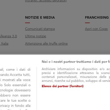
Intranet: accesso lavoratori
NOTIZIE E MEDIA
FRANCHISING
Comunicati stampa
Apri con Coop
lleanza 3.0
Ultime notizie
Italia
Attenzione alle truffe online
Noi e i nostri partner trattiamo i dati per f
Archiviare informazioni su dispositivo e/o ac
li, come i dati di
precisi e identificazione attraverso la scans
onando Accetta tutti,
contenuti personalizzati, misurazione delle 
i mostrati alla voce
annunci, ricerche sul pubblico, sviluppo di serviz
do Solo essenziali o
Elenco dei partner (fornitori)
tecnologie dovessero
trebbero non essere
are le tue scelte o
rivacy in fondo alla
COOP ALLEANZA 3.0 Soc. Coop. via Villano