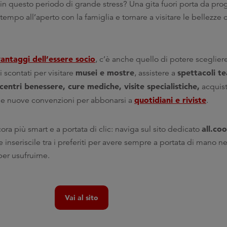
 in questo periodo di grande stress? Una gita fuori porta da p
empo all’aperto con la famiglia e tornare a visitare le bellezze c
antaggi dell’essere socio
, c’è anche quello di potere scegliere
musei e mostre
spettacoli te
ti scontati per visitare
, assistere a
centri benessere, cure mediche, visite specialistiche,
acquist
quotidiani e riviste
me le nuove convenzioni per abbonarsi a
.
all.co
ra più smart e a portata di clic: naviga sul sito dedicato
 inseriscile tra i preferiti per avere sempre a portata di mano ne
 per usufruirne.
Vai al sito