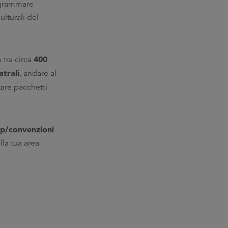
rogrammare
ulturali del
400
 tra circa
atrali
, andare al
are pacchetti
op/convenzioni
lla tua area