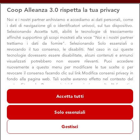
apps
storefront
account_circle
Coop Alleanza 3.0 rispetta la tua privacy
Menu
Seleziona
Accedi
Noi e i nostri
partner archiviamo e accediamo ai dati personali, come
i dati di navigazione gli o identificatori univoci, sul tuo dispositivo.
Selezionando Accetta tutti, abiliti le tecnologie di tracciamento
affinché supportino gli scopi mostrati alla voce "Noi e i nostri partner
trattiamo i dati da fornire". Selezionando Solo essenziali o
revocando il tuo consenso, le disabiliti. Nel caso in cui queste
tecnologie dovessero essere disabilitate, alcuni contenuti e annunci
visualizzati potrebbero non essere rilevanti. Puoi accedere
nuovamente a questo menu per modificare le tue scelte o per
revocare il consenso facendo clic sul link Modifica consensi privacy in
fondo alla pagina web. Tali scelte avranno effetto nel contesto del
Ripartiamo da SapereCoop
nostro Sito web. Per maggiori informazioni, consulta l'Informativa
Le proposte di educazione al consumo consapevole per il
sulla privacy.
Accetta tutti
nuovo anno scolastico
Noi e i nostri partner trattiamo i dati per fornire:
Archiviare informazioni su dispositivo e/o accedervi. Dati di
Solo essenziali
geolocalizzazione precisi e identificazione attraverso la scansione del
dispositivo. Pubblicità e contenuti personalizzati, misurazione delle
SapereCoop
Sostenibilità
Valori
prestazioni dei contenuti e degli annunci, ricerche sul pubblico,
Gestisci
sviluppo di servizi.
07 settembre 2020
Elenco dei partner (fornitori)