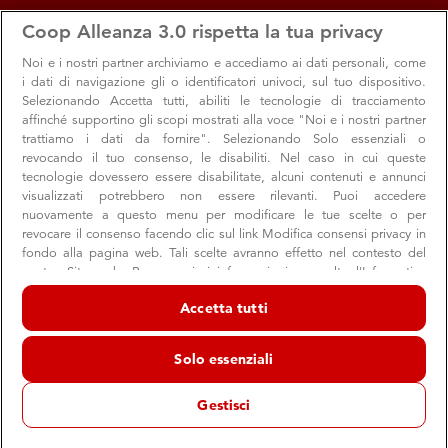
apps
storefront
account_circle
Coop Alleanza 3.0 rispetta la tua privacy
Menu
Seleziona
Accedi
Noi e i nostri
partner archiviamo e accediamo ai dati personali, come
i dati di navigazione gli o identificatori univoci, sul tuo dispositivo.
Selezionando Accetta tutti, abiliti le tecnologie di tracciamento
affinché supportino gli scopi mostrati alla voce "Noi e i nostri partner
trattiamo i dati da fornire". Selezionando Solo essenziali o
revocando il tuo consenso, le disabiliti. Nel caso in cui queste
tecnologie dovessero essere disabilitate, alcuni contenuti e annunci
visualizzati potrebbero non essere rilevanti. Puoi accedere
nuovamente a questo menu per modificare le tue scelte o per
revocare il consenso facendo clic sul link Modifica consensi privacy in
Dallo scaffale Coop, tutte le novità di
fondo alla pagina web. Tali scelte avranno effetto nel contesto del
nostro Sito web. Per maggiori informazioni, consulta l'Informativa
giugno
sulla privacy.
Accetta tutti
Dal gelato ai prodotti per la prima colazione, dalla feta alle
Noi e i nostri partner trattiamo i dati per fornire:
nuove bottiglie termiche: scoprile tutte
Archiviare informazioni su dispositivo e/o accedervi. Dati di
Solo essenziali
geolocalizzazione precisi e identificazione attraverso la scansione del
dispositivo. Pubblicità e contenuti personalizzati, misurazione delle
prestazioni dei contenuti e degli annunci, ricerche sul pubblico,
Gestisci
sviluppo di servizi.
Prodotto Coop
Consigli
Consumo
Elenco dei partner (fornitori)
25 giugno 2020