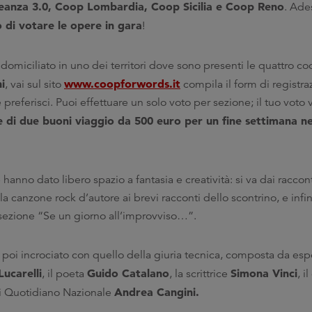
eanza 3.0, Coop Lombardia, Coop Sicilia e Coop Reno
. Ade
 di votare le opere in gara
!
i domiciliato in uno dei territori dove sono presenti le quattro co
i
www.coopforwords.it
, vai sul sito
compila il form di registra
e preferisci. Puoi effettuare un solo voto per sezione; il tuo voto 
e di due buoni viaggio da 500 euro per un fine settimana nel
 hanno dato libero spazio a fantasia e creatività: si va dai racconti
la canzone rock d’autore ai brevi racconti dello scontrino, e infi
 sezione “Se un giorno all’improvviso…”.
à poi incrociato con quello della giuria tecnica, composta da esp
Lucarelli
Guido Catalano
Simona Vinci
, il poeta
, la scrittrice
, i
Andrea Cangini.
 di Quotidiano Nazionale