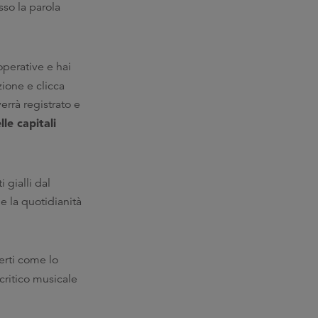
sso la parola
operative e hai
zione e clicca
verrà registrato e
le capitali
 gialli dal
ne la quotidianità
erti come lo
l critico musicale