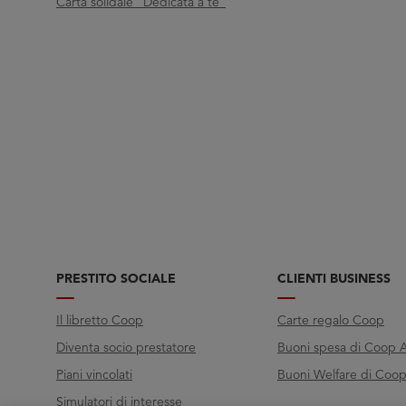
Carta solidale "Dedicata a te"
PRESTITO SOCIALE
CLIENTI BUSINESS
Il libretto Coop
Carte regalo Coop
Diventa socio prestatore
Buoni spesa di Coop A
Piani vincolati
Buoni Welfare di Coop 
Simulatori di interesse