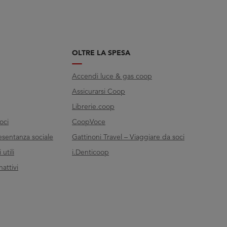
OLTRE LA SPESA
Accendi luce & gas coop
Assicurarsi Coop
Librerie.coop
oci
CoopVoce
esentanza sociale
Gattinoni Travel – Viaggiare da soci
utili
i.Denticoop
nattivi