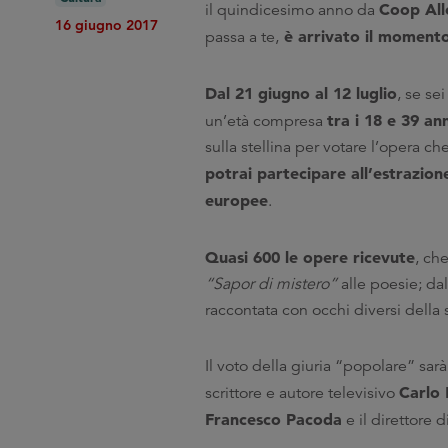
Coop All
il quindicesimo anno da
16 giugno 2017
è arrivato il momento
passa a te,
Dal 21 giugno al 12 luglio
, se se
tra i 18 e 39 ann
un’età compresa
sulla stellina per votare l’opera ch
potrai partecipare all’estrazion
europee
.
Quasi 600 le opere ricevute
, che
“Sapor di mistero”
alle poesie; dal
raccontata con occhi diversi della
Il voto della giuria “popolare” sar
Carlo 
scrittore e autore televisivo
Francesco Pacoda
e il direttore