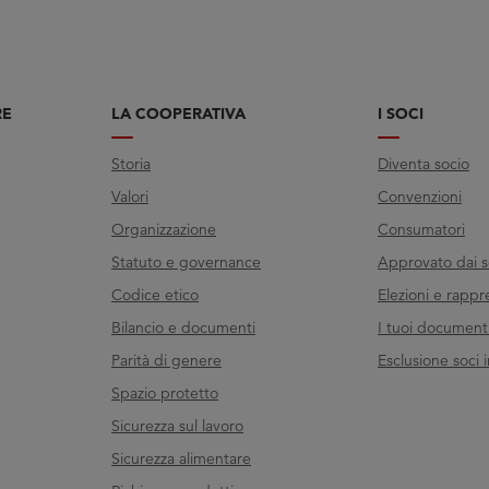
RE
LA COOPERATIVA
I SOCI
Storia
Diventa socio
Valori
Convenzioni
Organizzazione
Consumatori
Statuto e governance
Approvato dai s
Codice etico
Elezioni e rappr
Bilancio e documenti
I tuoi documenti 
Parità di genere
Esclusione soci i
Spazio protetto
Sicurezza sul lavoro
Sicurezza alimentare