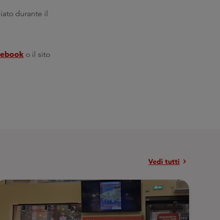
iato durante il
cebook
o il sito
chevron_right
Vedi tutti