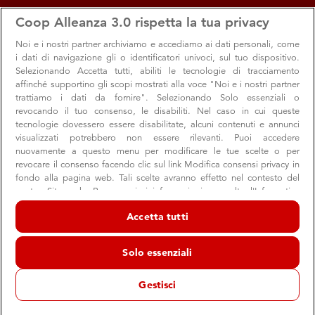
apps
storefront
account_circle
Coop Alleanza 3.0 rispetta la tua privacy
Menu
Seleziona
Accedi
Noi e i nostri
partner archiviamo e accediamo ai dati personali, come
i dati di navigazione gli o identificatori univoci, sul tuo dispositivo.
Selezionando Accetta tutti, abiliti le tecnologie di tracciamento
affinché supportino gli scopi mostrati alla voce "Noi e i nostri partner
trattiamo i dati da fornire". Selezionando Solo essenziali o
revocando il tuo consenso, le disabiliti. Nel caso in cui queste
tecnologie dovessero essere disabilitate, alcuni contenuti e annunci
visualizzati potrebbero non essere rilevanti. Puoi accedere
nuovamente a questo menu per modificare le tue scelte o per
revocare il consenso facendo clic sul link Modifica consensi privacy in
fondo alla pagina web. Tali scelte avranno effetto nel contesto del
Gli appuntamenti con autori internazionali
nostro Sito web. Per maggiori informazioni, consulta l'Informativa
del Festivaletteratura
sulla privacy.
Accetta tutti
Appuntamenti con autori internazionali tra piazze e palazzi
Noi e i nostri partner trattiamo i dati per fornire:
della città virgiliana, ma anche sui social e in streaming
Archiviare informazioni su dispositivo e/o accedervi. Dati di
Solo essenziali
geolocalizzazione precisi e identificazione attraverso la scansione del
dispositivo. Pubblicità e contenuti personalizzati, misurazione delle
prestazioni dei contenuti e degli annunci, ricerche sul pubblico,
Gestisci
sviluppo di servizi.
Cultura
Eventi
Valori
Elenco dei partner (fornitori)