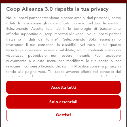
apps
storefront
account_circle
Coop Alleanza 3.0 rispetta la tua privacy
Menu
Seleziona
Accedi
Noi e i nostri
partner archiviamo e accediamo ai dati personali, come
i dati di navigazione gli o identificatori univoci, sul tuo dispositivo.
Selezionando Accetta tutti, abiliti le tecnologie di tracciamento
affinché supportino gli scopi mostrati alla voce "Noi e i nostri partner
trattiamo i dati da fornire". Selezionando Solo essenziali o
revocando il tuo consenso, le disabiliti. Nel caso in cui queste
tecnologie dovessero essere disabilitate, alcuni contenuti e annunci
visualizzati potrebbero non essere rilevanti. Puoi accedere
nuovamente a questo menu per modificare le tue scelte o per
revocare il consenso facendo clic sul link Modifica consensi privacy in
fondo alla pagina web. Tali scelte avranno effetto nel contesto del
nostro Sito web. Per maggiori informazioni, consulta l'Informativa
Consigli e curiosità per un espresso ricco di
sulla privacy.
Accetta tutti
gusto, sapori e pro...
Noi e i nostri partner trattiamo i dati per fornire:
Scopri come sceglierlo e come prepararlo
Archiviare informazioni su dispositivo e/o accedervi. Dati di
Solo essenziali
geolocalizzazione precisi e identificazione attraverso la scansione del
dispositivo. Pubblicità e contenuti personalizzati, misurazione delle
prestazioni dei contenuti e degli annunci, ricerche sul pubblico,
Gestisci
sviluppo di servizi.
Prodotto
Consigli
Consumo
Elenco dei partner (fornitori)