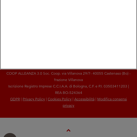
chevron_left
pause
chevron_right
COOP ALLEANZA 3.0 Soc. Coop. via Villanova 29/7- 40055 Castenaso (Bo) -
frazione Villanova
Iscrizione Registro Imprese C.C.I.A.A. di Bologna, C.F. e P.I. 03503411203 |
REA BO-524364
GDPR
|
Privacy Policy
|
Cookies Policy
|
Accessibilità
|
Modifica consensi
privacy
Expand_Less