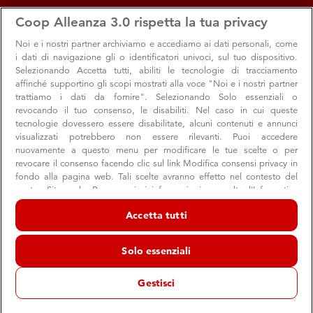
apps
storefront
account_circle
Coop Alleanza 3.0 rispetta la tua privacy
Menu
Seleziona
Accedi
Noi e i nostri
partner archiviamo e accediamo ai dati personali, come
i dati di navigazione gli o identificatori univoci, sul tuo dispositivo.
Selezionando Accetta tutti, abiliti le tecnologie di tracciamento
affinché supportino gli scopi mostrati alla voce "Noi e i nostri partner
trattiamo i dati da fornire". Selezionando Solo essenziali o
revocando il tuo consenso, le disabiliti. Nel caso in cui queste
tecnologie dovessero essere disabilitate, alcuni contenuti e annunci
visualizzati potrebbero non essere rilevanti. Puoi accedere
nuovamente a questo menu per modificare le tue scelte o per
revocare il consenso facendo clic sul link Modifica consensi privacy in
fondo alla pagina web. Tali scelte avranno effetto nel contesto del
nostro Sito web. Per maggiori informazioni, consulta l'Informativa
sulla privacy.
Coop a fianco dei produttori sardi di latte
Accetta tutti
Noi e i nostri partner trattiamo i dati per fornire:
Da subito e per un periodo utile al superamento della crisi,
Archiviare informazioni su dispositivo e/o accedervi. Dati di
Coop riconoscerà ai fornitori del prodotto Coop un valore
Solo essenziali
geolocalizzazione precisi e identificazione attraverso la scansione del
dispositivo. Pubblicità e contenuti personalizzati, misurazione delle
all’acquisto del pecorino in grado di assicurare agli
prestazioni dei contenuti e degli annunci, ricerche sul pubblico,
Gestisci
allevatori il prezzo di 1 euro a...
sviluppo di servizi.
Elenco dei partner (fornitori)