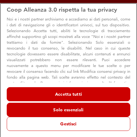
apps
storefront
account_circle
Coop Alleanza 3.0 rispetta la tua privacy
Menu
Seleziona
Accedi
Noi e i nostri
partner archiviamo e accediamo ai dati personali, come
i dati di navigazione gli o identificatori univoci, sul tuo dispositivo.
Selezionando Accetta tutti, abiliti le tecnologie di tracciamento
affinché supportino gli scopi mostrati alla voce "Noi e i nostri partner
trattiamo i dati da fornire". Selezionando Solo essenziali o
revocando il tuo consenso, le disabiliti. Nel caso in cui queste
tecnologie dovessero essere disabilitate, alcuni contenuti e annunci
visualizzati potrebbero non essere rilevanti. Puoi accedere
nuovamente a questo menu per modificare le tue scelte o per
revocare il consenso facendo clic sul link Modifica consensi privacy in
Estate con cani e gatti: consigli, prodotti e
fondo alla pagina web. Tali scelte avranno effetto nel contesto del
nostro Sito web. Per maggiori informazioni, consulta l'Informativa
servizi Coop
sulla privacy.
Scopri come prenderti cura di cani e gatti in estate:
Accetta tutti
Noi e i nostri partner trattiamo i dati per fornire:
consigli utili, prodotti Coop, EasyCoop PetStore e la
Archiviare informazioni su dispositivo e/o accedervi. Dati di
Solo essenziali
possibilità di fare la spesa insieme al tuo cane
geolocalizzazione precisi e identificazione attraverso la scansione del
dispositivo. Pubblicità e contenuti personalizzati, misurazione delle
prestazioni dei contenuti e degli annunci, ricerche sul pubblico,
Gestisci
sviluppo di servizi.
Elenco dei partner (fornitori)
Amici di casa
Easycoop
Comunità