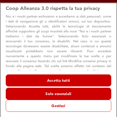
apps
storefront
account_circle
Coop Alleanza 3.0 rispetta la tua privacy
Menu
Seleziona
Accedi
Noi e i nostri
partner archiviamo e accediamo ai dati personali, come
i dati di navigazione gli o identificatori univoci, sul tuo dispositivo.
Selezionando Accetta tutti, abiliti le tecnologie di tracciamento
affinché supportino gli scopi mostrati alla voce "Noi e i nostri partner
trattiamo i dati da fornire". Selezionando Solo essenziali o
revocando il tuo consenso, le disabiliti. Nel caso in cui queste
tecnologie dovessero essere disabilitate, alcuni contenuti e annunci
visualizzati potrebbero non essere rilevanti. Puoi accedere
nuovamente a questo menu per modificare le tue scelte o per
revocare il consenso facendo clic sul link Modifica consensi privacy in
Dona la spesa: una raccolta per gli animali in
fondo alla pagina web. Tali scelte avranno effetto nel contesto del
nostro Sito web. Per maggiori informazioni, consulta l'Informativa
difficoltà
sulla privacy.
Accetta tutti
A luglio Dona la spesa è dedicata alle tante realtà locali
Noi e i nostri partner trattiamo i dati per fornire:
che si occupano dei nostri amici a 4 zampe
Archiviare informazioni su dispositivo e/o accedervi. Dati di
Solo essenziali
geolocalizzazione precisi e identificazione attraverso la scansione del
dispositivo. Pubblicità e contenuti personalizzati, misurazione delle
prestazioni dei contenuti e degli annunci, ricerche sul pubblico,
Gestisci
sviluppo di servizi.
Comunità
Animali
Amici di casa
Elenco dei partner (fornitori)
11 luglio 2026