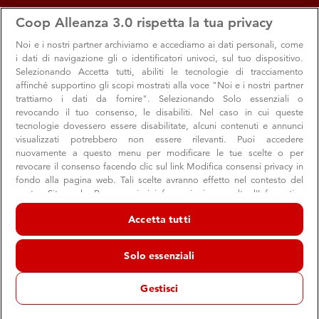
apps
storefront
account_circle
Coop Alleanza 3.0 rispetta la tua privacy
Menu
Seleziona
Accedi
Noi e i nostri
partner archiviamo e accediamo ai dati personali, come
i dati di navigazione gli o identificatori univoci, sul tuo dispositivo.
Selezionando Accetta tutti, abiliti le tecnologie di tracciamento
affinché supportino gli scopi mostrati alla voce "Noi e i nostri partner
trattiamo i dati da fornire". Selezionando Solo essenziali o
revocando il tuo consenso, le disabiliti. Nel caso in cui queste
tecnologie dovessero essere disabilitate, alcuni contenuti e annunci
visualizzati potrebbero non essere rilevanti. Puoi accedere
nuovamente a questo menu per modificare le tue scelte o per
revocare il consenso facendo clic sul link Modifica consensi privacy in
Ribadiamo l'appello a supporto delle
fondo alla pagina web. Tali scelte avranno effetto nel contesto del
nostro Sito web. Per maggiori informazioni, consulta l'Informativa
popolazioni civili della str...
sulla privacy.
Accetta tutti
Rimossi anche dagli scaffali prodotti israeliani
Noi e i nostri partner trattiamo i dati per fornire:
Archiviare informazioni su dispositivo e/o accedervi. Dati di
Solo essenziali
geolocalizzazione precisi e identificazione attraverso la scansione del
dispositivo. Pubblicità e contenuti personalizzati, misurazione delle
Comunità
Valori
prestazioni dei contenuti e degli annunci, ricerche sul pubblico,
Gestisci
sviluppo di servizi.
24 giugno 2025
Elenco dei partner (fornitori)
La posizione di Coop Alleanza 3.0 su ciò che sta