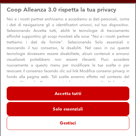
apps
storefront
account_circle
Coop Alleanza 3.0 rispetta la tua privacy
Menu
Seleziona
Accedi
Noi e i nostri
partner archiviamo e accediamo ai dati personali, come
i dati di navigazione gli o identificatori univoci, sul tuo dispositivo.
Selezionando Accetta tutti, abiliti le tecnologie di tracciamento
affinché supportino gli scopi mostrati alla voce "Noi e i nostri partner
trattiamo i dati da fornire". Selezionando Solo essenziali o
revocando il tuo consenso, le disabiliti. Nel caso in cui queste
tecnologie dovessero essere disabilitate, alcuni contenuti e annunci
visualizzati potrebbero non essere rilevanti. Puoi accedere
nuovamente a questo menu per modificare le tue scelte o per
revocare il consenso facendo clic sul link Modifica consensi privacy in
“Una piazza per l’Europa”: ci siamo anche
fondo alla pagina web. Tali scelte avranno effetto nel contesto del
nostro Sito web. Per maggiori informazioni, consulta l'Informativa
noi
sulla privacy.
Accetta tutti
Coop aderisce all’iniziativa con delegazioni di soci di tutte
Noi e i nostri partner trattiamo i dati per fornire:
le cooperative di consumatori
Archiviare informazioni su dispositivo e/o accedervi. Dati di
Solo essenziali
geolocalizzazione precisi e identificazione attraverso la scansione del
dispositivo. Pubblicità e contenuti personalizzati, misurazione delle
prestazioni dei contenuti e degli annunci, ricerche sul pubblico,
Gestisci
sviluppo di servizi.
Comunità
Valori
Elenco dei partner (fornitori)
06 marzo 2025