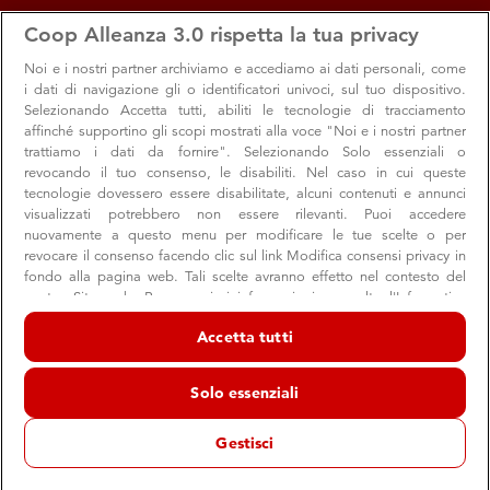
apps
storefront
account_circle
Coop Alleanza 3.0 rispetta la tua privacy
Menu
Seleziona
Accedi
Noi e i nostri
partner archiviamo e accediamo ai dati personali, come
i dati di navigazione gli o identificatori univoci, sul tuo dispositivo.
Selezionando Accetta tutti, abiliti le tecnologie di tracciamento
affinché supportino gli scopi mostrati alla voce "Noi e i nostri partner
trattiamo i dati da fornire". Selezionando Solo essenziali o
revocando il tuo consenso, le disabiliti. Nel caso in cui queste
tecnologie dovessero essere disabilitate, alcuni contenuti e annunci
visualizzati potrebbero non essere rilevanti. Puoi accedere
Notizie
nuovamente a questo menu per modificare le tue scelte o per
revocare il consenso facendo clic sul link Modifica consensi privacy in
Le ultime notizie dalla Cooperativa, tra progetti, iniziative e
fondo alla pagina web. Tali scelte avranno effetto nel contesto del
nostro Sito web. Per maggiori informazioni, consulta l'Informativa
comunità
sulla privacy.
Accetta tutti
Noi e i nostri partner trattiamo i dati per fornire:
Archiviare informazioni su dispositivo e/o accedervi. Dati di
Solo essenziali
geolocalizzazione precisi e identificazione attraverso la scansione del
dispositivo. Pubblicità e contenuti personalizzati, misurazione delle
prestazioni dei contenuti e degli annunci, ricerche sul pubblico,
Gestisci
sviluppo di servizi.
Elenco dei partner (fornitori)