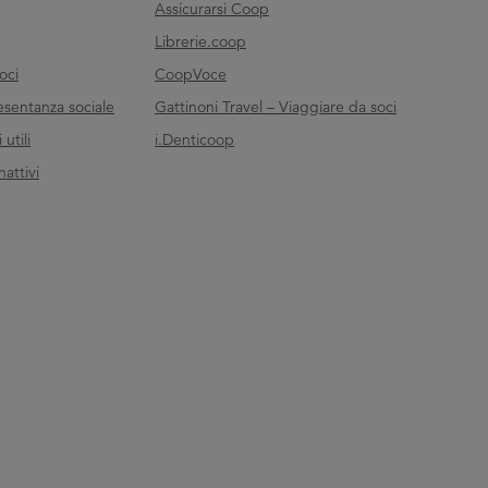
Assicurarsi Coop
Librerie.coop
oci
CoopVoce
esentanza sociale
Gattinoni Travel – Viaggiare da soci
utili
i.Denticoop
nattivi