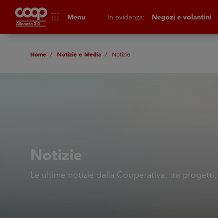
apps
Menu
In evidenza:
Negozi e volantini
Home
Notizie e Media
Notizie
Notizie
Le ultime notizie dalla Cooperativa, tra progetti,