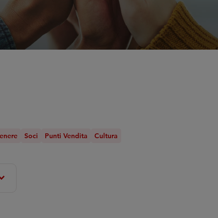
genere
Soci
Punti Vendita
Cultura
nd_more