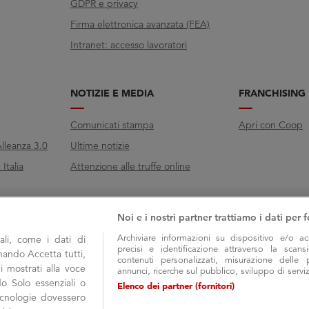
GDPR e privacy
Firma elettronica avanzata (FEA)
Intranet: accesso lavoratori
NOTIZIE E MEDIA
FRANCHISING
Comunicati stampa
Apri con Coop
lleanza 3.0
Ultime notizie
Italia
Attenzione alle truffe online
Noi e i nostri partner trattiamo i dati per f
Archiviare informazioni su dispositivo e/o ac
li, come i dati di
precisi e identificazione attraverso la scans
onando Accetta tutti,
contenuti personalizzati, misurazione delle 
i mostrati alla voce
annunci, ricerche sul pubblico, sviluppo di serviz
do Solo essenziali o
Elenco dei partner (fornitori)
tecnologie dovessero