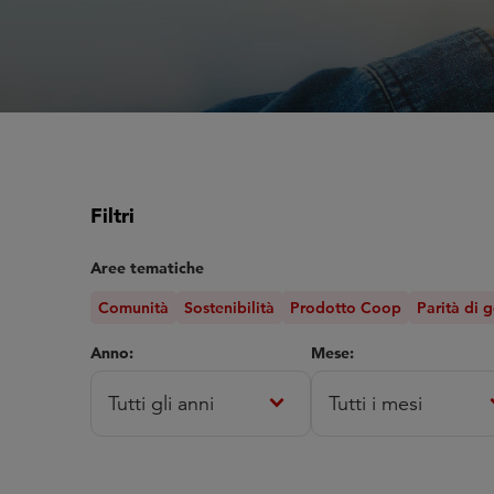
Filtri
Aree tematiche
Comunità
Sostenibilità
Prodotto Coop
Parità di 
Anno:
Mese:
expand_more
expa
Tutti gli anni
Tutti i mesi