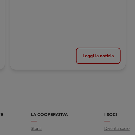
raccontarci il loro lavoro e le sue finalità
Leggi la notizia
RE
LA COOPERATIVA
I SOCI
Storia
Diventa socio