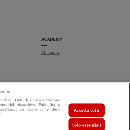
ACADEMY
Chi siamo
ornire:
cedervi. Dati di geolocalizzazione
ione del dispositivo. Pubblicità e
prestazioni dei contenuti e degli
Accetta tutti
i.
Solo essenziali