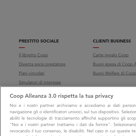
PRESTITO SOCIALE
CLIENTI BUSINESS
Il libretto Coop
Carte regalo Coop
Diventa socio prestatore
Buoni spesa di Coop A
Piani vincolati
Buoni Welfare di Coop 
Simulatori di interesse
Coop Alleanza 3.0 rispetta la tua privacy
Chiama Filo diretto
Noi e i nostri
partner archiviamo e accediamo ai dati persona
Call
800 000 003
navigazione gli o identificatori univoci, sul tuo dispositivo. Selezi
abiliti le tecnologie di tracciamento affinché supportino gli scop
Lunedì → Venerdì, 9:00 → 17:00
"Noi e i nostri partner trattiamo i dati da fornire". Selezionan
Sabato, 9:00 → 13:00
revocando il tuo consenso, le disabiliti. Nel caso in cui queste 