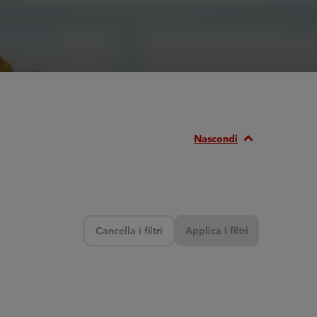
Expand_Less
Nascondi
Cancella i filtri
Applica i filtri