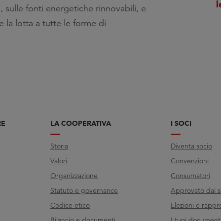
sulle fonti energetiche rinnovabili, e
la lotta a tutte le forme di
RE
LA COOPERATIVA
I SOCI
Storia
Diventa socio
Valori
Convenzioni
Organizzazione
Consumatori
Statuto e governance
Approvato dai s
Codice etico
Elezioni e rappr
Bilancio e documenti
I tuoi documenti 