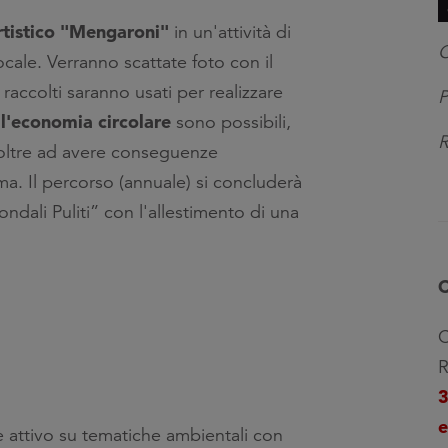
Artistico "Mengaroni"
in un'attività di
C
ocale. Verranno scattate foto con il
ti raccolti saranno usati per realizzare
P
 l'economia circolare
sono possibili,
R
 oltre ad avere conseguenze
ema. Il percorso (annuale) si concluderà
ndali Puliti” con l'allestimento di una
C
C
R
e
 attivo su tematiche ambientali con