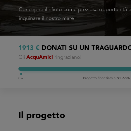
Concepire il rifiuto come preziosa opportunità e
inquinare il nostro mare
1913 €
DONATI SU UN TRAGUARDO 
AcquAmici
Gli
ringraziano!
95.65%
0 €
Progetto finanziato al
Il progetto