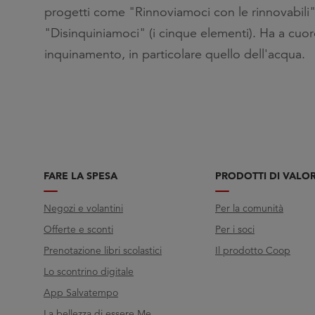
progetti come "Rinnoviamoci con le rinnovabili", 
"Disinquiniamoci" (i cinque elementi). Ha a cuore 
inquinamento, in particolare quello dell'acqua.
FARE LA SPESA
PRODOTTI DI VALO
Negozi e volantini
Per la comunità
Offerte e sconti
Per i soci
Prenotazione libri scolastici
Il prodotto Coop
Lo scontrino digitale
App Salvatempo
La bellezza di essere Me