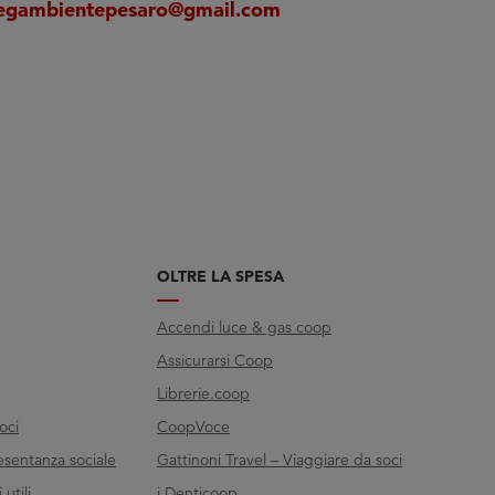
legambientepesaro@gmail.com
OLTRE LA SPESA
Accendi luce & gas coop
Assicurarsi Coop
Librerie.coop
oci
CoopVoce
esentanza sociale
Gattinoni Travel – Viaggiare da soci
utili
i.Denticoop