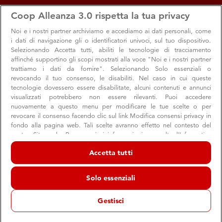
apps
storefront
account_circle
Coop Alleanza 3.0 rispetta la tua privacy
Menu
Seleziona
Accedi
Noi e i nostri
partner archiviamo e accediamo ai dati personali, come
i dati di navigazione gli o identificatori univoci, sul tuo dispositivo.
Selezionando Accetta tutti, abiliti le tecnologie di tracciamento
affinché supportino gli scopi mostrati alla voce "Noi e i nostri partner
MARE
BARI NORD
trattiamo i dati da fornire". Selezionando Solo essenziali o
revocando il tuo consenso, le disabiliti. Nel caso in cui queste
tecnologie dovessero essere disabilitate, alcuni contenuti e annunci
visualizzati potrebbero non essere rilevanti. Puoi accedere
nuovamente a questo menu per modificare le tue scelte o per
revocare il consenso facendo clic sul link Modifica consensi privacy in
fondo alla pagina web. Tali scelte avranno effetto nel contesto del
nostro Sito web. Per maggiori informazioni, consulta l'Informativa
sulla privacy.
Liberi dalla Plastica… e non solo!
Accetta tutti
Noi e i nostri partner trattiamo i dati per fornire:
Bari nord
Archiviare informazioni su dispositivo e/o accedervi. Dati di
Solo essenziali
geolocalizzazione precisi e identificazione attraverso la scansione del
dispositivo. Pubblicità e contenuti personalizzati, misurazione delle
prestazioni dei contenuti e degli annunci, ricerche sul pubblico,
Gestisci
sviluppo di servizi.
1871 €
DONATI SU UN TRAGUARDO DI 5000 €
Elenco dei partner (fornitori)