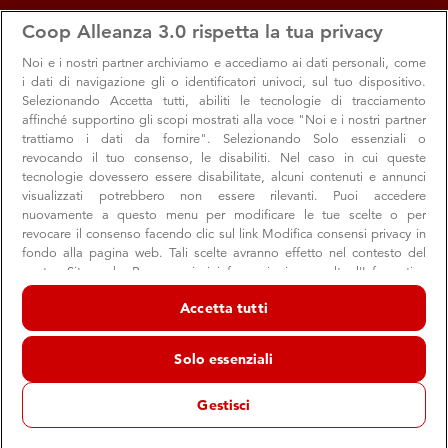
apps
storefront
account_circle
Coop Alleanza 3.0 rispetta la tua privacy
Menu
Seleziona
Accedi
Noi e i nostri
partner archiviamo e accediamo ai dati personali, come
i dati di navigazione gli o identificatori univoci, sul tuo dispositivo.
A Piacenza donati oltre 16mila euro e 320
Selezionando Accetta tutti, abiliti le tecnologie di tracciamento
affinché supportino gli scopi mostrati alla voce "Noi e i nostri partner
panettoni con “Prendi1, doniamo1”
trattiamo i dati da fornire". Selezionando Solo essenziali o
revocando il tuo consenso, le disabiliti. Nel caso in cui queste
Le donazioni in buoni spesa, simbolicamente consegnate
tecnologie dovessero essere disabilitate, alcuni contenuti e annunci
alle realtà del territorio piacentino
visualizzati potrebbero non essere rilevanti. Puoi accedere
nuovamente a questo menu per modificare le tue scelte o per
revocare il consenso facendo clic sul link Modifica consensi privacy in
fondo alla pagina web. Tali scelte avranno effetto nel contesto del
Sociale
nostro Sito web. Per maggiori informazioni, consulta l'Informativa
20 febbraio 2026
sulla privacy.
Accetta tutti
A Piacenza è stato un Natale all’insegna della solidarietà
Noi e i nostri partner trattiamo i dati per fornire:
che ha unito convenienza e attenzione alla comunità
Archiviare informazioni su dispositivo e/o accedervi. Dati di
Solo essenziali
geolocalizzazione precisi e identificazione attraverso la scansione del
Prendi1, doniamo1
locale. Lo raccontano i numeri di “
”
dispositivo. Pubblicità e contenuti personalizzati, misurazione delle
l’iniziativa Coop che, dal 18 al 24 dicembre, ha trasformato
prestazioni dei contenuti e degli annunci, ricerche sul pubblico,
Gestisci
sviluppo di servizi.
un gesto semplice come comprare un panettone o un
Elenco dei partner (fornitori)
pandoro Coop nei negozi della Cooperativa o su