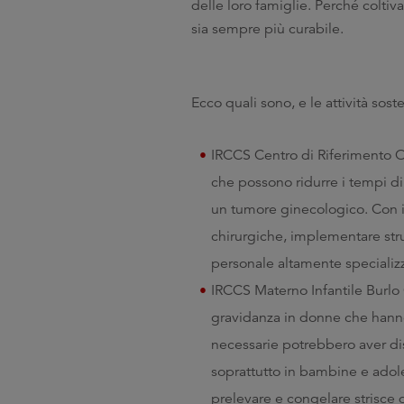
delle loro famiglie. Perché coltiva
sia sempre più curabile.
Ecco quali sono, e le attività sost
IRCCS Centro di Riferimento O
che possono ridurre i tempi di 
un tumore ginecologico. Con i f
chirurgiche, implementare str
personale altamente specializza
IRCCS Materno Infantile Burlo G
gravidanza in donne che hanno
necessarie potrebbero aver distru
soprattutto in bambine e adol
prelevare e congelare strisce 