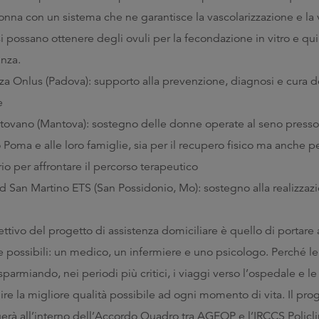
nna con un sistema che ne garantisce la vascolarizzazione e la v
i possano ottenere degli ovuli per la fecondazione in vitro e qu
anza.
za Onlus (Padova): supporto alla prevenzione, diagnosi e cura d
e
tovano (Mantova): sostegno delle donne operate al seno presso i
Poma e alle loro famiglie, sia per il recupero fisico ma anche p
o per affrontare il percorso terapeutico
San Martino ETS (San Possidonio, Mo): sostegno alla realizzaz
vo del progetto di assistenza domiciliare è quello di portare a
 possibili: un medico, un infermiere e uno psicologo. Perché le 
parmiando, nei periodi più critici, i viaggi verso l’ospedale e le 
uire la migliore qualità possibile ad ogni momento di vita. Il prog
lgerà all’interno dell’Accordo Quadro tra AGEOP e l’IRCCS Policli