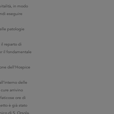
italità, in modo
indi eseguire
elle patologie
l reparto di
er il fondamentale
ione dell'Hospice
ll’interno delle
cure arrivino
faticose ore di
etto è già stato
nico di S. Orsola,