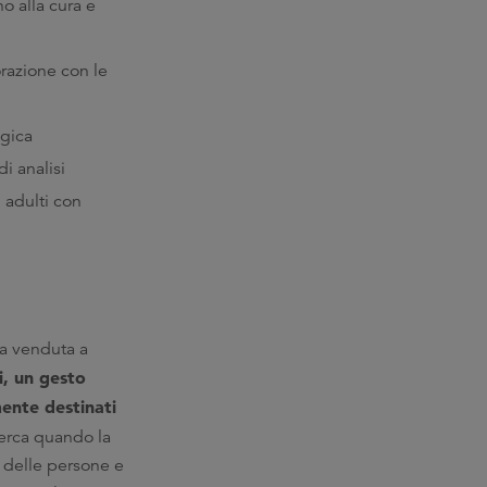
o alla cura e
orazione con le
ogica
i analisi
 adulti con
na venduta a
i, un gesto
mente destinati
cerca quando la
a delle persone e