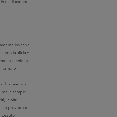
in cui il cancro
mamente invasive
ontano la sfida di
rare le tecniche
e formare
ità di avere una
 ma le terapie
i, in altri,
o che prevede di
o tessuto