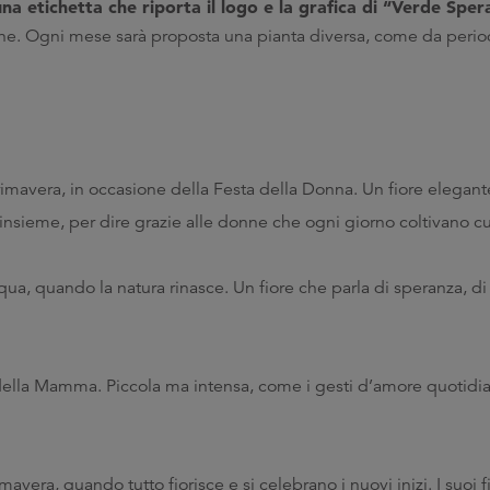
a etichetta che riporta il logo e la grafica di “Verde Sper
one. Ogni mese sarà proposta una pianta diversa, come da perio
primavera, in occasione della Festa della Donna. Un fiore elegan
 insieme, per dire grazie alle donne che ogni giorno coltivano c
, quando la natura rinasce. Un fiore che parla di speranza, di nu
ella Mamma. Piccola ma intensa, come i gesti d’amore quotidia
vera, quando tutto fiorisce e si celebrano i nuovi inizi. I suoi fio