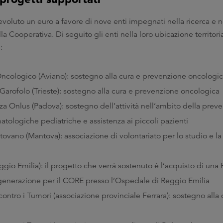
evoluto un euro a favore di nove enti impegnati nella ricerca e 
lla Cooperativa. Di seguito gli enti nella loro ubicazione territoria
:
ncologico (Aviano): sostegno alla cura e prevenzione oncologi
Garofolo (Trieste): sostegno alla cura e prevenzione oncologica
a Onlus (Padova): sostegno dell’attività nell’ambito della prev
tologiche pediatriche e assistenza ai piccoli pazienti
ovano (Mantova): associazione di volontariato per lo studio e l
o Emilia): il progetto che verrà sostenuto è l’acquisto di una
generazione per il CORE presso l’Ospedale di Reggio Emilia
 contro i Tumori (associazione provinciale Ferrara): sostegno alla 