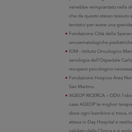
verrebbe reimpiantato nella do
che da questo stesso tessuto s
tentativi per avere una gravid
Fondazione Città della Speran
oncoematologiche pediatrich
IOM - Istituto Oncologico Man
senologia dell’Ospedale Carlo 
recupero psicologico necessari
Fondazione Hospice Area Nord 
San Martino.
AGEOP RICERCA – ODV: l’obietti
case AGEOP le migliori terapie
dove ogni bambino si trova, ris
attesa in Day Hospital e restit
validato dalla Clinica e si svo