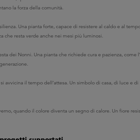
tano la forza della comunità.
silienza. Una pianta forte, capace di resistere al caldo e al temp
nza che resta verde anche nei mesi più luminosi.
esta dei Nonni. Una pianta che richiede cura e pazienza, come 
 generazione.
i avvicina il tempo dell’attesa. Un simbolo di casa, di luce e di
erno, quando il colore diventa un segno di calore. Un fiore resi
i progetti supportati