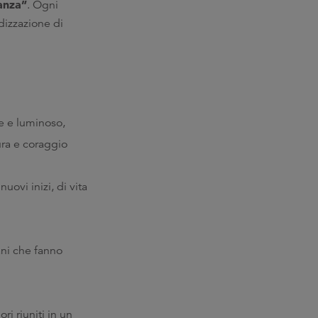
anza”
. Ogni
dizzazione di
te e luminoso,
ura e coraggio
ovi inizi, di vita
ni che fanno
ri riuniti in un