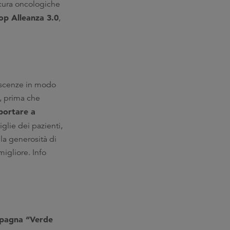
e cura oncologiche
op Alleanza 3.0
,
noscenze in modo
, prima che
pportare a
iglie dei pazienti,
la generosità di
migliore. Info
ampagna “Verde