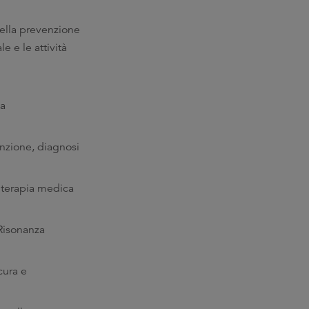
nella prevenzione
le e le attività
ca
enzione, diagnosi
a terapia medica
 Risonanza
cura e