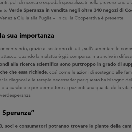
enti, poli di ricerca e ospedali specializzati nella prevenzione 
Verde Speranza in vendita negli oltre 340 negozi di Co
iante
i Venezia Giulia alla Puglia – in cui la Cooperativa è presente.
 la sua importanza
 concentrando, grazie al sostegno di tutti, sull’aumentare le co
 attacco, quando la malattia è già comparsa, ma anche in difesa
ndi alla ricerca scientifica sono purtroppo in grado di su
che che essa richiede
, così come le azioni di sostegno alle fam
er la diagnosi e le terapie necessarie: per questo ha bisogno del
 più curabile e per permettere ai pazienti una qualità della vita 
op/verdesperanza
 Speranza”
.0, soci e consumatori potranno trovare le piante della c