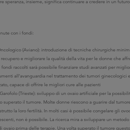
re speranza, insieme, significa continuare a credere in un futuro 
enute con i fondi:
ncologico (Aviano): introduzione di tecniche chirurgiche mini
recupero e migliorare la qualità della vita per le donne che affr
ondi raccolti sarà possibile finanziare studi avanzati per miglio
umenti all’avanguardia nel trattamento dei tumori ginecologici 
to, capace di offrire le migliori cure alle pazienti
arofolo (Trieste): sviluppo di un ovaio artificiale per la possibil
 superato il tumore. Molte donne riescono a guarire dal tumore
tto la loro fertilità. In molti casi è possibile congelare gli ovocit
escenti, non è possibile. La ricerca mira a sviluppare un metod
di ovaio prima delle terapie. Una volta superato il tumore quest