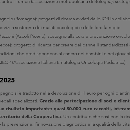
a contro i Tumori (associazione metropolitana di Bologna): sostegn
gnolo (Romagna): progetti di ricerca avviati dallo IOR in collab
rvizi a sostegno dei malati oncologici e delle loro famiglie
Mazzoni (Ascoli Piceno): sostegno alla cura e prevenzione oncol
cce): progetto di ricerca per creare dei pannelli standardizzati d
ondizioni che predispongono al cancro nei bambini e nei giovani
AIEOP (Associazione Italiana Ematologia Oncologia Pediatrica).
 2025
egno si è tradotto nella devoluzione di 1 euro per ogni pianti
Grazie alla partecipazione di soci e client
pedali specializzati.
un risultato importante: quasi 50.000 euro raccolti, intera
 territorio della Cooperativa
. Un contributo che sostiene la ri
la prevenzione, l’innovazione diagnostica e la qualità della vit