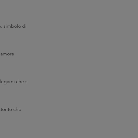
o, simbolo di
l’amore
 legami che si
stente che