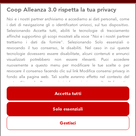
apps
storefront
account_circle
Coop Alleanza 3.0 rispetta la tua privacy
Menu
Seleziona
Accedi
Noi e i nostri
partner archiviamo e accediamo ai dati personali, come
i dati di navigazione gli o identificatori univoci, sul tuo dispositivo.
Selezionando Accetta tutti, abiliti le tecnologie di tracciamento
affinché supportino gli scopi mostrati alla voce "Noi e i nostri partner
trattiamo i dati da fornire". Selezionando Solo essenziali o
revocando il tuo consenso, le disabiliti. Nel caso in cui queste
tecnologie dovessero essere disabilitate, alcuni contenuti e annunci
visualizzati potrebbero non essere rilevanti. Puoi accedere
nuovamente a questo menu per modificare le tue scelte o per
revocare il consenso facendo clic sul link Modifica consensi privacy in
fondo alla pagina web. Tali scelte avranno effetto nel contesto del
nostro Sito web. Per maggiori informazioni, consulta l'Informativa
sulla privacy.
Accetta tutti
Noi e i nostri partner trattiamo i dati per fornire:
Archiviare informazioni su dispositivo e/o accedervi. Dati di
Solo essenziali
geolocalizzazione precisi e identificazione attraverso la scansione del
dispositivo. Pubblicità e contenuti personalizzati, misurazione delle
prestazioni dei contenuti e degli annunci, ricerche sul pubblico,
Gestisci
sviluppo di servizi.
Elenco dei partner (fornitori)
Buoni e convenienti come li vuoi tu