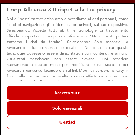
apps
storefront
account_circle
Coop Alleanza 3.0 rispetta la tua privacy
Menu
Seleziona
Accedi
Noi e i nostri
partner archiviamo e accediamo ai dati personali, come
i dati di navigazione gli o identificatori univoci, sul tuo dispositivo.
OLIO SU CARTONE
Selezionando Accetta tutti, abiliti le tecnologie di tracciamento
affinché supportino gli scopi mostrati alla voce "Noi e i nostri partner
Natura morta (ante 1951)
trattiamo i dati da fornire". Selezionando Solo essenziali o
revocando il tuo consenso, le disabiliti. Nel caso in cui queste
Musei Civici Eremitani, Padova
tecnologie dovessero essere disabilitate, alcuni contenuti e annunci
visualizzati potrebbero non essere rilevanti. Puoi accedere
Dolores Grigolon (1905 – 1987)
nuovamente a questo menu per modificare le tue scelte o per
revocare il consenso facendo clic sul link Modifica consensi privacy in
fondo alla pagina web. Tali scelte avranno effetto nel contesto del
nostro Sito web. Per maggiori informazioni, consulta l'Informativa
sulla privacy.
Accetta tutti
Noi e i nostri partner trattiamo i dati per fornire:
Archiviare informazioni su dispositivo e/o accedervi. Dati di
Solo essenziali
geolocalizzazione precisi e identificazione attraverso la scansione del
dispositivo. Pubblicità e contenuti personalizzati, misurazione delle
11.744 VOTI
prestazioni dei contenuti e degli annunci, ricerche sul pubblico,
Gestisci
54%
sviluppo di servizi.
Elenco dei partner (fornitori)