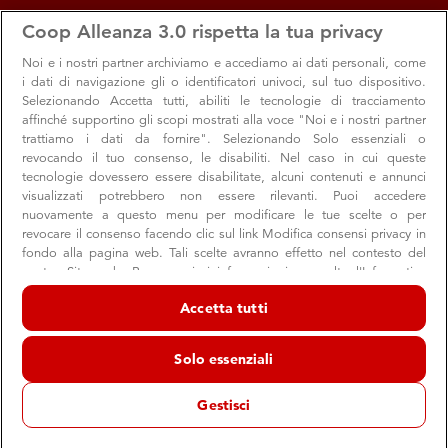
apps
storefront
account_circle
Coop Alleanza 3.0 rispetta la tua privacy
Menu
Seleziona
Accedi
Noi e i nostri
partner archiviamo e accediamo ai dati personali, come
i dati di navigazione gli o identificatori univoci, sul tuo dispositivo.
Offerte e sconti dal negozio
Selezionando Accetta tutti, abiliti le tecnologie di tracciamento
affinché supportino gli scopi mostrati alla voce "Noi e i nostri partner
Treviso - Via Piave
trattiamo i dati da fornire". Selezionando Solo essenziali o
revocando il tuo consenso, le disabiliti. Nel caso in cui queste
Minimercato Coop
tecnologie dovessero essere disabilitate, alcuni contenuti e annunci
Treviso
visualizzati potrebbero non essere rilevanti. Puoi accedere
nuovamente a questo menu per modificare le tue scelte o per
revocare il consenso facendo clic sul link Modifica consensi privacy in
fondo alla pagina web. Tali scelte avranno effetto nel contesto del
Promozioni
nostro Sito web. Per maggiori informazioni, consulta l'Informativa
sulla privacy.
Accetta tutti
Noi e i nostri partner trattiamo i dati per fornire:
Archiviare informazioni su dispositivo e/o accedervi. Dati di
Solo essenziali
geolocalizzazione precisi e identificazione attraverso la scansione del
dispositivo. Pubblicità e contenuti personalizzati, misurazione delle
prestazioni dei contenuti e degli annunci, ricerche sul pubblico,
Gestisci
sviluppo di servizi.
Elenco dei partner (fornitori)