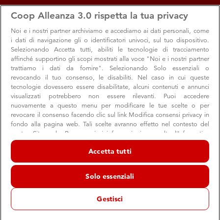
apps
storefront
account_circle
Coop Alleanza 3.0 rispetta la tua privacy
Menu
Seleziona
Accedi
Noi e i nostri
partner archiviamo e accediamo ai dati personali, come
i dati di navigazione gli o identificatori univoci, sul tuo dispositivo.
Offerte e sconti dal negozio
Selezionando Accetta tutti, abiliti le tecnologie di tracciamento
affinché supportino gli scopi mostrati alla voce "Noi e i nostri partner
Migliarino
trattiamo i dati da fornire". Selezionando Solo essenziali o
revocando il tuo consenso, le disabiliti. Nel caso in cui queste
Supermercato Coop
tecnologie dovessero essere disabilitate, alcuni contenuti e annunci
Migliarino
visualizzati potrebbero non essere rilevanti. Puoi accedere
nuovamente a questo menu per modificare le tue scelte o per
revocare il consenso facendo clic sul link Modifica consensi privacy in
fondo alla pagina web. Tali scelte avranno effetto nel contesto del
Promozioni
nostro Sito web. Per maggiori informazioni, consulta l'Informativa
sulla privacy.
Accetta tutti
Noi e i nostri partner trattiamo i dati per fornire:
Archiviare informazioni su dispositivo e/o accedervi. Dati di
Solo essenziali
geolocalizzazione precisi e identificazione attraverso la scansione del
dispositivo. Pubblicità e contenuti personalizzati, misurazione delle
prestazioni dei contenuti e degli annunci, ricerche sul pubblico,
Gestisci
sviluppo di servizi.
Elenco dei partner (fornitori)