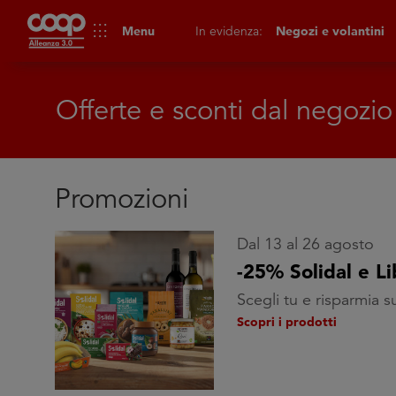
apps
Menu
In evidenza:
Negozi e volantini
Offerte e sconti dal negozio
Promozioni
Dal 13 al 26 agosto
-25% Solidal e Li
Scegli tu e risparmia s
Scopri i prodotti