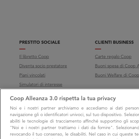
PRESTITO SOCIALE
CLIENTI BUSINESS
Il libretto Coop
Carte regalo Coop
Diventa socio prestatore
Buoni spesa di Coop A
Piani vincolati
Buoni Welfare di Coop 
Simulatori di interesse
Coop Alleanza 3.0 rispetta la tua privacy
Chiama Filo diretto
Noi e i nostri
partner archiviamo e accediamo ai dati persona
Call
800 000 003
navigazione gli o identificatori univoci, sul tuo dispositivo. Selezi
abiliti le tecnologie di tracciamento affinché supportino gli scop
Lunedì → Venerdì, 9:00 → 17:00
"Noi e i nostri partner trattiamo i dati da fornire". Selezionan
Sabato, 9:00 → 13:00
revocando il tuo consenso, le disabiliti. Nel caso in cui queste 