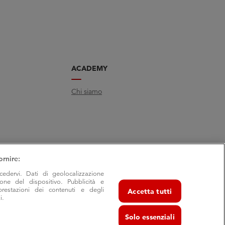
ACADEMY
Chi siamo
ornire:
cedervi. Dati di geolocalizzazione
ione del dispositivo. Pubblicità e
prestazioni dei contenuti e degli
Accetta tutti
i.
Solo essenziali