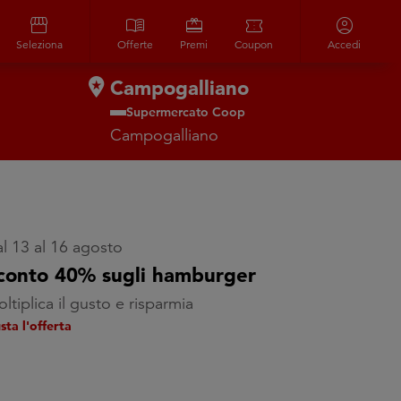
storefront
menu_book
redeem
confirmation_number
account_circle
Seleziona
Offerte
Premi
Coupon
Accedi
Campogalliano
Supermercato Coop
Campogalliano
l 13 al 16 agosto
conto 40% sugli hamburger
ltiplica il gusto e risparmia
sta l'offerta