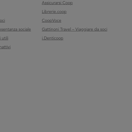
Assicurarsi Coop
Librerie.coop
oci
CoopVoce
esentanza sociale
Gattinoni Travel – Viaggiare da soci
utili
i.Denticoop
nattivi