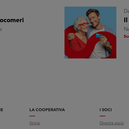
Da
cocomeri
I
e
No
Sc
RE
LA COOPERATIVA
I SOCI
Storia
Diventa socio