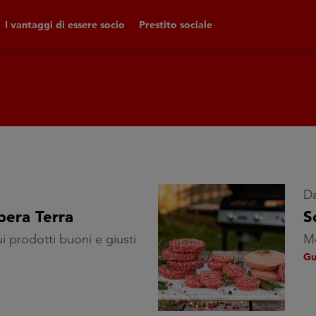
I vantaggi di essere socio
Prestito sociale
Da
bera Terra
S
ui prodotti buoni e giusti
Mo
Gu