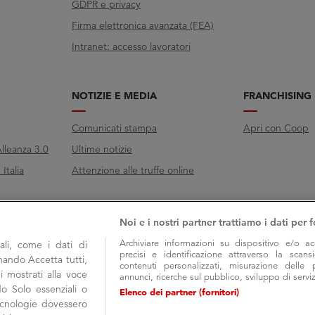
GDPR e privacy
Firma elettronica avanzata (FEA)
Intranet: accesso lavoratori
NOTIZIE E MEDIA
FRANCHISING
Comunicati stampa
Apri con Coop
lleanza 3.0
Ultime notizie
Italia
Attenzione alle truffe online
Noi e i nostri partner trattiamo i dati per f
Archiviare informazioni su dispositivo e/o ac
li, come i dati di
precisi e identificazione attraverso la scans
onando Accetta tutti,
contenuti personalizzati, misurazione delle 
i mostrati alla voce
annunci, ricerche sul pubblico, sviluppo di serviz
do Solo essenziali o
Elenco dei partner (fornitori)
tecnologie dovessero