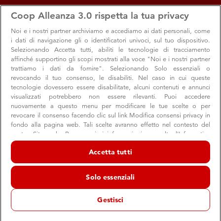
apps
storefront
account_circle
Coop Alleanza 3.0 rispetta la tua privacy
Menu
Seleziona
Accedi
Noi e i nostri
partner archiviamo e accediamo ai dati personali, come
i dati di navigazione gli o identificatori univoci, sul tuo dispositivo.
Offerte e sconti dal negozio
Selezionando Accetta tutti, abiliti le tecnologie di tracciamento
affinché supportino gli scopi mostrati alla voce "Noi e i nostri partner
Bolognina
trattiamo i dati da fornire". Selezionando Solo essenziali o
revocando il tuo consenso, le disabiliti. Nel caso in cui queste
Supermercato Coop
tecnologie dovessero essere disabilitate, alcuni contenuti e annunci
Bologna
visualizzati potrebbero non essere rilevanti. Puoi accedere
nuovamente a questo menu per modificare le tue scelte o per
revocare il consenso facendo clic sul link Modifica consensi privacy in
fondo alla pagina web. Tali scelte avranno effetto nel contesto del
Promozioni
nostro Sito web. Per maggiori informazioni, consulta l'Informativa
sulla privacy.
Accetta tutti
Noi e i nostri partner trattiamo i dati per fornire:
Archiviare informazioni su dispositivo e/o accedervi. Dati di
Solo essenziali
geolocalizzazione precisi e identificazione attraverso la scansione del
dispositivo. Pubblicità e contenuti personalizzati, misurazione delle
prestazioni dei contenuti e degli annunci, ricerche sul pubblico,
Gestisci
sviluppo di servizi.
Elenco dei partner (fornitori)