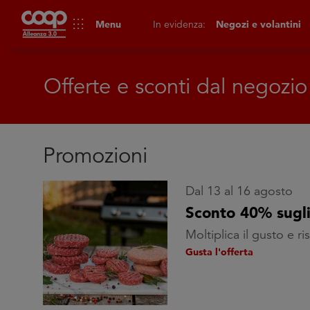
apps
Menu
In evidenza:
Negozi e volantini
Offerte e sconti dal negozio
Promozioni
Dal 13 al 16 agosto
Sconto 40% sugl
Moltiplica il gusto e r
Gusta l'offerta