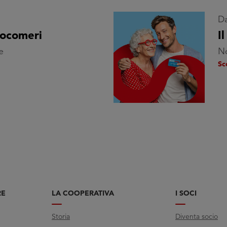
Da
cocomeri
I
e
No
Sc
RE
LA COOPERATIVA
I SOCI
Storia
Diventa socio