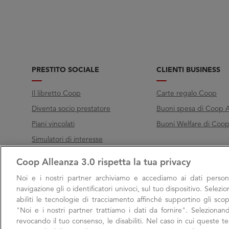
PRESTITO SOCIALE
CLIENTI BUSINESS
Il libretto Coop
Carte regalo Coop
Diventa socio prestatore
Buoni spesa di Coop A
Piani vincolati
Buoni Welfare di Coop 
Simulatori di interesse
Coop Alleanza 3.0 rispetta la tua privacy
Chiama Filo diretto
Noi e i nostri
partner archiviamo e accediamo ai dati persona
Call
800 000 003
navigazione gli o identificatori univoci, sul tuo dispositivo. Selezi
abiliti le tecnologie di tracciamento affinché supportino gli scop
Lunedì → Venerdì, 9:00 → 17:00
"Noi e i nostri partner trattiamo i dati da fornire". Selezionan
Sabato, 9:00 → 13:00
revocando il tuo consenso, le disabiliti. Nel caso in cui queste 