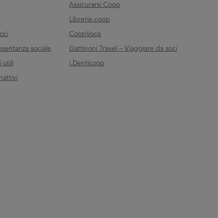
Assicurarsi Coop
Librerie.coop
oci
CoopVoce
esentanza sociale
Gattinoni Travel – Viaggiare da soci
utili
i.Denticoop
nattivi