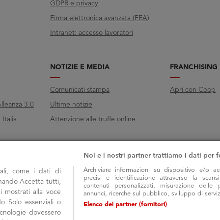
GDPR e privacy
Firma elettronica avanzata (FEA)
Intranet: accesso lavoratori
NOTIZIE E MEDIA
FRANCHISING
Comunicati stampa
Apri con Coop
lleanza 3.0
Ultime notizie
Italia
Attenzione alle truffe online
Noi e i nostri partner trattiamo i dati per f
Archiviare informazioni su dispositivo e/o ac
li, come i dati di
precisi e identificazione attraverso la scans
onando Accetta tutti,
contenuti personalizzati, misurazione delle 
i mostrati alla voce
annunci, ricerche sul pubblico, sviluppo di serviz
do Solo essenziali o
Elenco dei partner (fornitori)
tecnologie dovessero