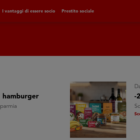
I vantaggi di essere socio
Prestito sociale
Da
i hamburger
-
isparmia
Sc
Sc