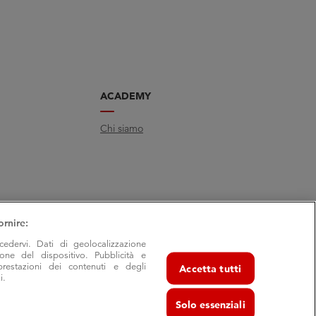
ACADEMY
Chi siamo
ornire:
cedervi. Dati di geolocalizzazione
ione del dispositivo. Pubblicità e
prestazioni dei contenuti e degli
Accetta tutti
i.
Solo essenziali