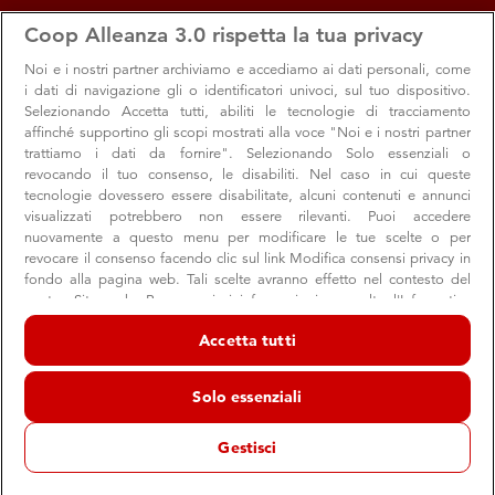
apps
storefront
account_circle
Coop Alleanza 3.0 rispetta la tua privacy
Menu
Seleziona
Accedi
Noi e i nostri
partner archiviamo e accediamo ai dati personali, come
i dati di navigazione gli o identificatori univoci, sul tuo dispositivo.
Offerte e sconti dal negozio
Selezionando Accetta tutti, abiliti le tecnologie di tracciamento
affinché supportino gli scopi mostrati alla voce "Noi e i nostri partner
Ipercoop La Favorita
trattiamo i dati da fornire". Selezionando Solo essenziali o
revocando il tuo consenso, le disabiliti. Nel caso in cui queste
Ipercoop
tecnologie dovessero essere disabilitate, alcuni contenuti e annunci
Mantova
visualizzati potrebbero non essere rilevanti. Puoi accedere
nuovamente a questo menu per modificare le tue scelte o per
revocare il consenso facendo clic sul link Modifica consensi privacy in
fondo alla pagina web. Tali scelte avranno effetto nel contesto del
Promozioni
nostro Sito web. Per maggiori informazioni, consulta l'Informativa
sulla privacy.
Accetta tutti
Noi e i nostri partner trattiamo i dati per fornire:
Archiviare informazioni su dispositivo e/o accedervi. Dati di
Solo essenziali
geolocalizzazione precisi e identificazione attraverso la scansione del
dispositivo. Pubblicità e contenuti personalizzati, misurazione delle
prestazioni dei contenuti e degli annunci, ricerche sul pubblico,
Gestisci
sviluppo di servizi.
Elenco dei partner (fornitori)