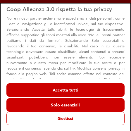
apps
storefront
account_circle
Coop Alleanza 3.0 rispetta la tua privacy
Menu
Seleziona
Accedi
Noi e i nostri
partner archiviamo e accediamo ai dati personali, come
i dati di navigazione gli o identificatori univoci, sul tuo dispositivo.
Offerte e sconti dal negozio
Selezionando Accetta tutti, abiliti le tecnologie di tracciamento
affinché supportino gli scopi mostrati alla voce "Noi e i nostri partner
La Salute di Livenza
trattiamo i dati da fornire". Selezionando Solo essenziali o
revocando il tuo consenso, le disabiliti. Nel caso in cui queste
Supermercato Coop
tecnologie dovessero essere disabilitate, alcuni contenuti e annunci
San Stino Di Livenza
visualizzati potrebbero non essere rilevanti. Puoi accedere
nuovamente a questo menu per modificare le tue scelte o per
revocare il consenso facendo clic sul link Modifica consensi privacy in
fondo alla pagina web. Tali scelte avranno effetto nel contesto del
Promozioni
nostro Sito web. Per maggiori informazioni, consulta l'Informativa
sulla privacy.
Accetta tutti
Noi e i nostri partner trattiamo i dati per fornire:
Archiviare informazioni su dispositivo e/o accedervi. Dati di
Solo essenziali
geolocalizzazione precisi e identificazione attraverso la scansione del
dispositivo. Pubblicità e contenuti personalizzati, misurazione delle
prestazioni dei contenuti e degli annunci, ricerche sul pubblico,
Gestisci
sviluppo di servizi.
Elenco dei partner (fornitori)