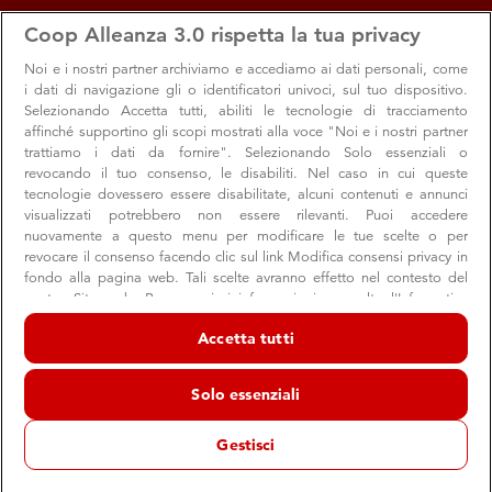
apps
storefront
account_circle
Coop Alleanza 3.0 rispetta la tua privacy
Menu
Seleziona
Accedi
Noi e i nostri
partner archiviamo e accediamo ai dati personali, come
i dati di navigazione gli o identificatori univoci, sul tuo dispositivo.
Offerte e sconti dal negozio
Selezionando Accetta tutti, abiliti le tecnologie di tracciamento
affinché supportino gli scopi mostrati alla voce "Noi e i nostri partner
Castelvetro di Modena
trattiamo i dati da fornire". Selezionando Solo essenziali o
revocando il tuo consenso, le disabiliti. Nel caso in cui queste
Supermercato Coop
tecnologie dovessero essere disabilitate, alcuni contenuti e annunci
Castelvetro
visualizzati potrebbero non essere rilevanti. Puoi accedere
nuovamente a questo menu per modificare le tue scelte o per
revocare il consenso facendo clic sul link Modifica consensi privacy in
fondo alla pagina web. Tali scelte avranno effetto nel contesto del
Promozioni
nostro Sito web. Per maggiori informazioni, consulta l'Informativa
sulla privacy.
Accetta tutti
Noi e i nostri partner trattiamo i dati per fornire:
Archiviare informazioni su dispositivo e/o accedervi. Dati di
Solo essenziali
geolocalizzazione precisi e identificazione attraverso la scansione del
dispositivo. Pubblicità e contenuti personalizzati, misurazione delle
prestazioni dei contenuti e degli annunci, ricerche sul pubblico,
Gestisci
sviluppo di servizi.
Elenco dei partner (fornitori)