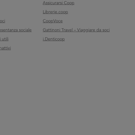
Assicurarsi Coop
Librerie.coop
oci
CoopVoce
esentanza sociale
Gattinoni Travel – Viaggiare da soci
utili
i.Denticoop
nattivi