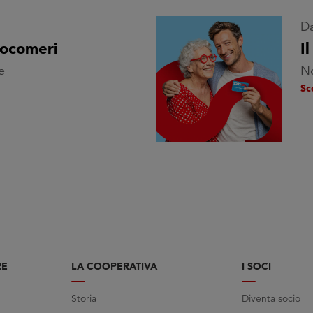
Da
cocomeri
I
e
No
Sc
RE
LA COOPERATIVA
I SOCI
Storia
Diventa socio