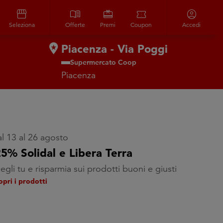
storefront
menu_book
redeem
confirmation_number
account_circle
Seleziona
Offerte
Premi
Coupon
Accedi
Piacenza - Via Poggi
Supermercato Coop
Piacenza
l 13 al 26 agosto
25% Solidal e Libera Terra
egli tu e risparmia sui prodotti buoni e giusti
opri i prodotti