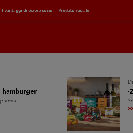
I vantaggi di essere socio
Prestito sociale
Da
i hamburger
-
isparmia
Sc
Sc