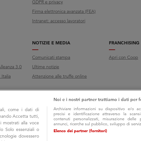
GDPR e privacy
Firma elettronica avanzata (FEA)
Intranet: accesso lavoratori
NOTIZIE E MEDIA
FRANCHISING
Comunicati stampa
Apri con Coop
lleanza 3.0
Ultime notizie
Italia
Attenzione alle truffe online
Noi e i nostri partner trattiamo i dati per f
Archiviare informazioni su dispositivo e/o ac
li, come i dati di
precisi e identificazione attraverso la scans
onando Accetta tutti,
contenuti personalizzati, misurazione delle 
i mostrati alla voce
annunci, ricerche sul pubblico, sviluppo di serviz
do Solo essenziali o
Elenco dei partner (fornitori)
tecnologie dovessero