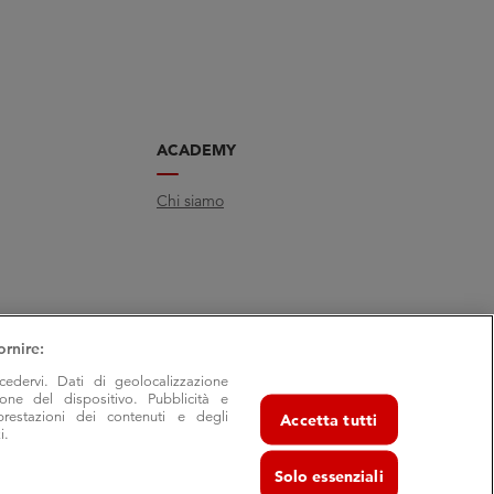
ACADEMY
Chi siamo
ornire:
cedervi. Dati di geolocalizzazione
ione del dispositivo. Pubblicità e
prestazioni dei contenuti e degli
Accetta tutti
i.
Solo essenziali