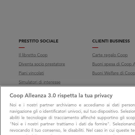
PRESTITO SOCIALE
CLIENTI BUSINESS
Il libretto Coop
Carte regalo Coop
Diventa socio prestatore
Buoni spesa di Coop A
Piani vincolati
Buoni Welfare di Coop 
Simulatori di interesse
Coop Alleanza 3.0 rispetta la tua privacy
Chiama Filo diretto
Noi e i nostri
partner archiviamo e accediamo ai dati persona
Call
800 000 003
navigazione gli o identificatori univoci, sul tuo dispositivo. Selezi
abiliti le tecnologie di tracciamento affinché supportino gli scop
Lunedì → Venerdì, 9:00 → 17:00
"Noi e i nostri partner trattiamo i dati da fornire". Selezionan
Sabato, 9:00 → 13:00
revocando il tuo consenso, le disabiliti. Nel caso in cui queste 