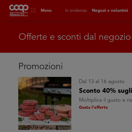
apps
Menu
In evidenza:
Negozi e volantini
Offerte e sconti dal negozio
Promozioni
Dal 13 al 16 agosto
Sconto 40% sugl
Moltiplica il gusto e r
Gusta l'offerta