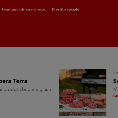
I vantaggi di essere socio
Prestito sociale
Da
bera Terra
S
ui prodotti buoni e giusti
Mo
Gu