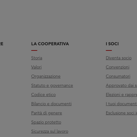
RE
LA COOPERATIVA
I SOCI
Storia
Diventa socio
Valori
Convenzioni
Organizzazione
Consumatori
Statuto e governance
Approvato dai s
Codice etico
Elezioni e rappr
Bilancio e documenti
I tuoi documenti 
Parità di genere
Esclusione soci i
Spazio protetto
Sicurezza sul lavoro