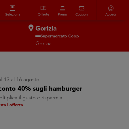
storefront
menu_book
redeem
confirmation_number
account_circle
Seleziona
Offerte
Premi
Coupon
Accedi
Gorizia
Supermercato Coop
Gorizia
l 13 al 16 agosto
conto 40% sugli hamburger
ltiplica il gusto e risparmia
sta l'offerta