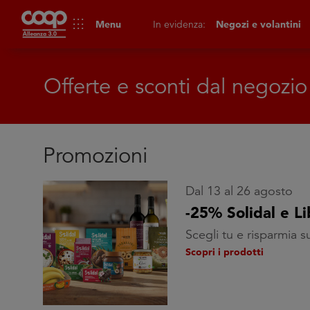
apps
Menu
In evidenza:
Negozi e volantini
Offerte e sconti dal negozio
Promozioni
Dal 13 al 26 agosto
-25% Solidal e Li
Scegli tu e risparmia s
Scopri i prodotti