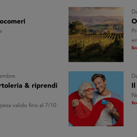
Da
cocomeri
O
e
Pr
e
Sc
ttembre
Da
toleria & riprendi
I
No
Sc
esa valido fino al 7/10