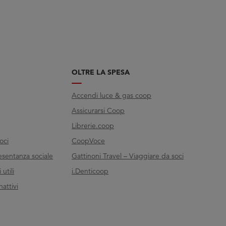
OLTRE LA SPESA
Accendi luce & gas coop
Assicurarsi Coop
Librerie.coop
oci
CoopVoce
esentanza sociale
Gattinoni Travel – Viaggiare da soci
utili
i.Denticoop
nattivi