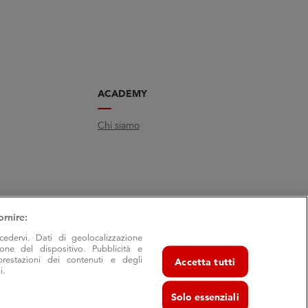
ACADEMY
Chi siamo
ornire:
cedervi. Dati di geolocalizzazione
ione del dispositivo. Pubblicità e
prestazioni dei contenuti e degli
Accetta tutti
i.
Solo essenziali