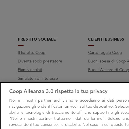
PRESTITO SOCIALE
CLIENTI BUSINESS
Il libretto Coop
Carte regalo Coop
Diventa socio prestatore
Buoni spesa di Coop A
Piani vincolati
Buoni Welfare di Coop 
Simulatori di interesse
Coop Alleanza 3.0 rispetta la tua privacy
Chiama Filo diretto
Noi e i nostri
partner archiviamo e accediamo ai dati persona
Call
800 000 003
navigazione gli o identificatori univoci, sul tuo dispositivo. Selezi
abiliti le tecnologie di tracciamento affinché supportino gli scop
Lunedì → Venerdì, 9:00 → 17:00
"Noi e i nostri partner trattiamo i dati da fornire". Selezionan
Sabato, 9:00 → 13:00
revocando il tuo consenso, le disabiliti. Nel caso in cui queste 