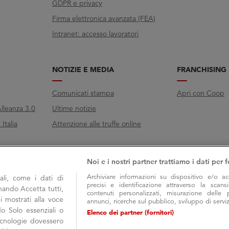
GDPR e privacy
Firma elettronica avanzata (FEA)
Intranet: accesso lavoratori
NOTIZIE E MEDIA
FRANCHISING
Comunicati stampa
Apri con Coop
lleanza 3.0
Ultime notizie
Italia
Attenzione alle truffe online
Noi e i nostri partner trattiamo i dati per f
Archiviare informazioni su dispositivo e/o ac
li, come i dati di
precisi e identificazione attraverso la scans
onando Accetta tutti,
contenuti personalizzati, misurazione delle 
i mostrati alla voce
annunci, ricerche sul pubblico, sviluppo di serviz
do Solo essenziali o
Elenco dei partner (fornitori)
tecnologie dovessero