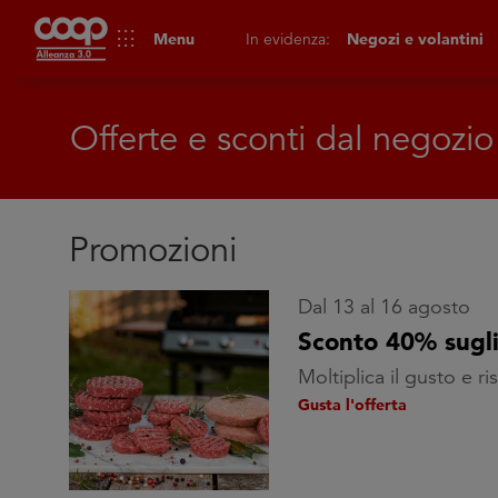
apps
Menu
In evidenza:
Negozi e volantini
Offerte e sconti dal negozio
Promozioni
Dal 13 al 16 agosto
Sconto 40% sugl
Moltiplica il gusto e r
Gusta l'offerta