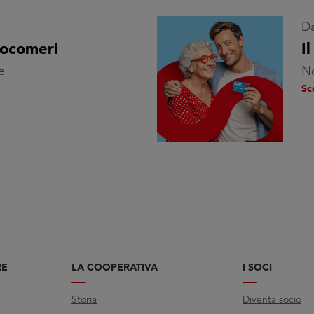
Da
cocomeri
I
e
No
Sc
RE
LA COOPERATIVA
I SOCI
Storia
Diventa socio