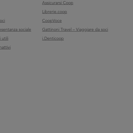
Assicurarsi Coop
Librerie.coop
oci
CoopVoce
esentanza sociale
Gattinoni Travel – Viaggiare da soci
utili
i.Denticoop
nattivi