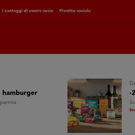
I vantaggi di essere socio
Prestito sociale
Da
i hamburger
-
isparmia
Sc
Sc