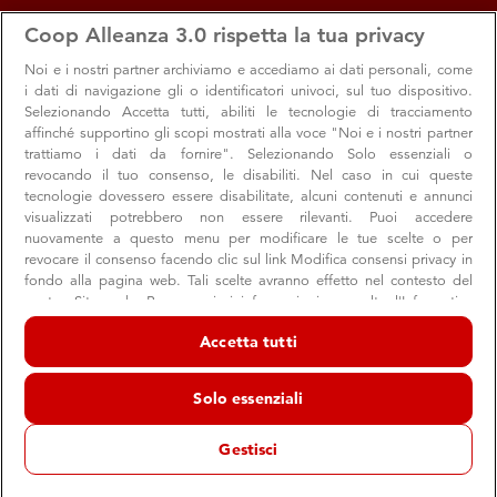
apps
storefront
account_circle
Coop Alleanza 3.0 rispetta la tua privacy
Menu
Seleziona
Accedi
Noi e i nostri
partner archiviamo e accediamo ai dati personali, come
i dati di navigazione gli o identificatori univoci, sul tuo dispositivo.
Offerte e sconti dal negozio
Selezionando Accetta tutti, abiliti le tecnologie di tracciamento
affinché supportino gli scopi mostrati alla voce "Noi e i nostri partner
Bologna - Via Andrea Costa
trattiamo i dati da fornire". Selezionando Solo essenziali o
revocando il tuo consenso, le disabiliti. Nel caso in cui queste
Superstore Coop
tecnologie dovessero essere disabilitate, alcuni contenuti e annunci
Bologna
visualizzati potrebbero non essere rilevanti. Puoi accedere
nuovamente a questo menu per modificare le tue scelte o per
revocare il consenso facendo clic sul link Modifica consensi privacy in
fondo alla pagina web. Tali scelte avranno effetto nel contesto del
Promozioni
nostro Sito web. Per maggiori informazioni, consulta l'Informativa
sulla privacy.
Accetta tutti
Noi e i nostri partner trattiamo i dati per fornire:
Archiviare informazioni su dispositivo e/o accedervi. Dati di
Solo essenziali
geolocalizzazione precisi e identificazione attraverso la scansione del
dispositivo. Pubblicità e contenuti personalizzati, misurazione delle
prestazioni dei contenuti e degli annunci, ricerche sul pubblico,
Gestisci
sviluppo di servizi.
Elenco dei partner (fornitori)