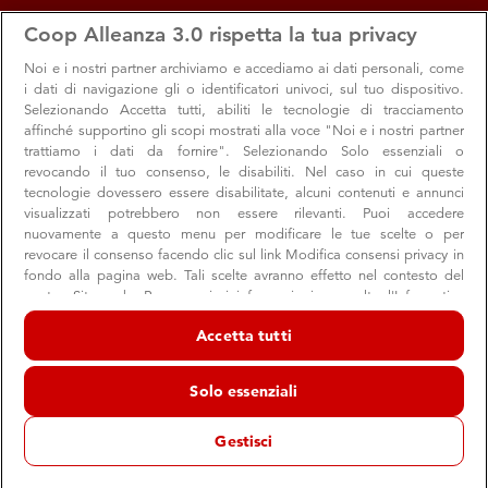
apps
storefront
account_circle
Coop Alleanza 3.0 rispetta la tua privacy
Menu
Seleziona
Accedi
Noi e i nostri
partner archiviamo e accediamo ai dati personali, come
i dati di navigazione gli o identificatori univoci, sul tuo dispositivo.
Offerte e sconti dal negozio
Selezionando Accetta tutti, abiliti le tecnologie di tracciamento
affinché supportino gli scopi mostrati alla voce "Noi e i nostri partner
Venezia - Piazzale Roma
trattiamo i dati da fornire". Selezionando Solo essenziali o
revocando il tuo consenso, le disabiliti. Nel caso in cui queste
Supermercato Coop
tecnologie dovessero essere disabilitate, alcuni contenuti e annunci
Venezia
visualizzati potrebbero non essere rilevanti. Puoi accedere
nuovamente a questo menu per modificare le tue scelte o per
revocare il consenso facendo clic sul link Modifica consensi privacy in
fondo alla pagina web. Tali scelte avranno effetto nel contesto del
Promozioni
nostro Sito web. Per maggiori informazioni, consulta l'Informativa
sulla privacy.
Accetta tutti
Noi e i nostri partner trattiamo i dati per fornire:
Archiviare informazioni su dispositivo e/o accedervi. Dati di
Solo essenziali
geolocalizzazione precisi e identificazione attraverso la scansione del
dispositivo. Pubblicità e contenuti personalizzati, misurazione delle
prestazioni dei contenuti e degli annunci, ricerche sul pubblico,
Gestisci
sviluppo di servizi.
Elenco dei partner (fornitori)