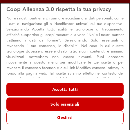
apps
storefront
account_circle
Coop Alleanza 3.0 rispetta la tua privacy
Menu
Seleziona
Accedi
Noi e i nostri
partner archiviamo e accediamo ai dati personali, come
i dati di navigazione gli o identificatori univoci, sul tuo dispositivo.
Offerte e sconti dal negozio
Selezionando Accetta tutti, abiliti le tecnologie di tracciamento
affinché supportino gli scopi mostrati alla voce "Noi e i nostri partner
Ipercoop Centro il Globo
trattiamo i dati da fornire". Selezionando Solo essenziali o
revocando il tuo consenso, le disabiliti. Nel caso in cui queste
Ipercoop
tecnologie dovessero essere disabilitate, alcuni contenuti e annunci
Lugo
visualizzati potrebbero non essere rilevanti. Puoi accedere
nuovamente a questo menu per modificare le tue scelte o per
revocare il consenso facendo clic sul link Modifica consensi privacy in
fondo alla pagina web. Tali scelte avranno effetto nel contesto del
Promozioni
nostro Sito web. Per maggiori informazioni, consulta l'Informativa
sulla privacy.
Accetta tutti
Noi e i nostri partner trattiamo i dati per fornire:
Archiviare informazioni su dispositivo e/o accedervi. Dati di
Solo essenziali
geolocalizzazione precisi e identificazione attraverso la scansione del
dispositivo. Pubblicità e contenuti personalizzati, misurazione delle
prestazioni dei contenuti e degli annunci, ricerche sul pubblico,
Gestisci
sviluppo di servizi.
Elenco dei partner (fornitori)