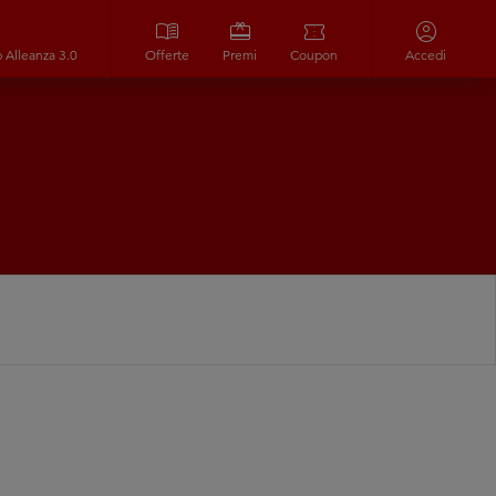
menu_book
redeem
confirmation_number
account_circle
p Alleanza 3.0
Offerte
Premi
Coupon
Accedi