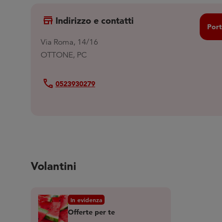
store
Indirizzo e contatti
Port
Via Roma, 14/16
OTTONE, PC
Call
0523930279
Volantini
In evidenza
Offerte per te