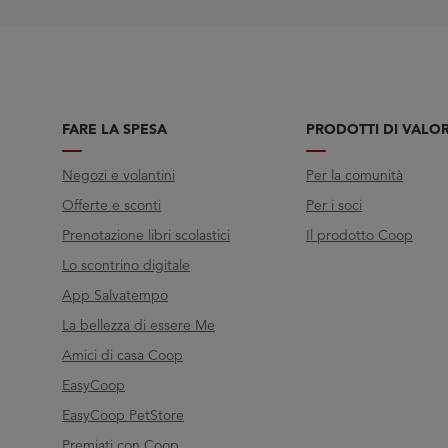
FARE LA SPESA
PRODOTTI DI VALO
Negozi e volantini
Per la comunità
Offerte e sconti
Per i soci
Prenotazione libri scolastici
Il prodotto Coop
Lo scontrino digitale
App Salvatempo
La bellezza di essere Me
Amici di casa Coop
EasyCoop
EasyCoop PetStore
Premiati con Coop