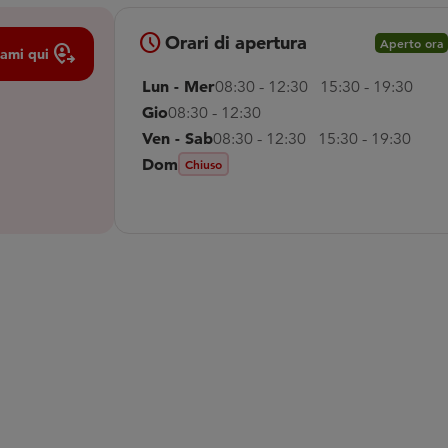
schedule
Orari di apertura
Aperto ora
Move_location
ami qui
Lun - Mer
08:30 - 12:30 15:30 - 19:30
Gio
08:30 - 12:30
Ven - Sab
08:30 - 12:30 15:30 - 19:30
Dom
Chiuso