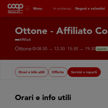
apps
Menu
In evidenza:
Negozi e volantini
Ottone - Affiliato C
Affiliati
Ottone
08:30 → 12:30 15:30 → 19:30
schedule
Aperto 
Orari e info utili
Offerte
Servizi e reparti
Orari e info utili