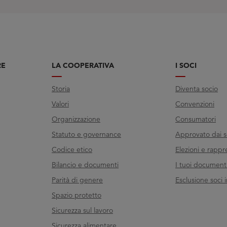
RE
LA COOPERATIVA
I SOCI
Storia
Diventa socio
Valori
Convenzioni
Organizzazione
Consumatori
Statuto e governance
Approvato dai s
Codice etico
Elezioni e rappr
Bilancio e documenti
I tuoi documenti 
Parità di genere
Esclusione soci i
Spazio protetto
Sicurezza sul lavoro
Sicurezza alimentare