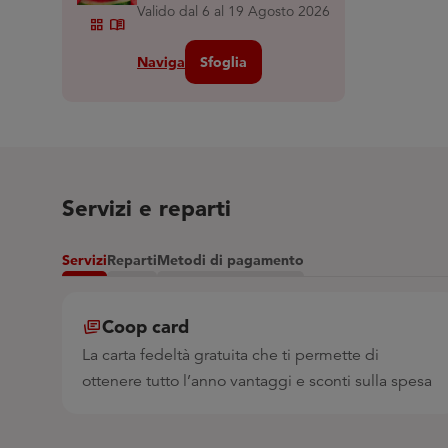
Valido dal 6 al 19 Agosto 2026
Grid_view
Menu_book
Naviga
Sfoglia
Servizi e reparti
Servizi
Reparti
Metodi di pagamento
Coop card
La carta fedeltà gratuita che ti permette di
ottenere tutto l’anno vantaggi e sconti sulla spesa