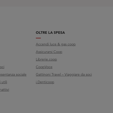
OLTRE LA SPESA
Accendi luce & gas coop
Assicurarsi Coop
Librerie.coop
oci
CoopVoce
esentanza sociale
Gattinoni Travel – Viaggiare da soci
utili
i.Denticoop
nattivi