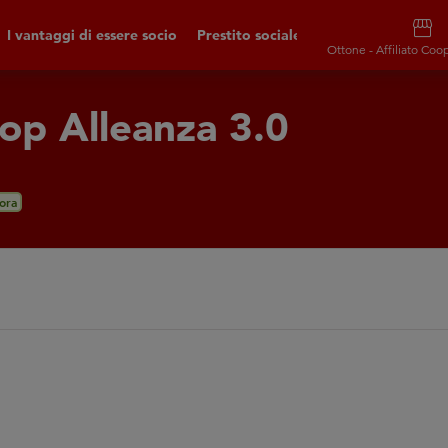
storefront
I vantaggi di essere socio
Prestito sociale
Ottone - Affiliato Coo
oop Alleanza 3.0
ora